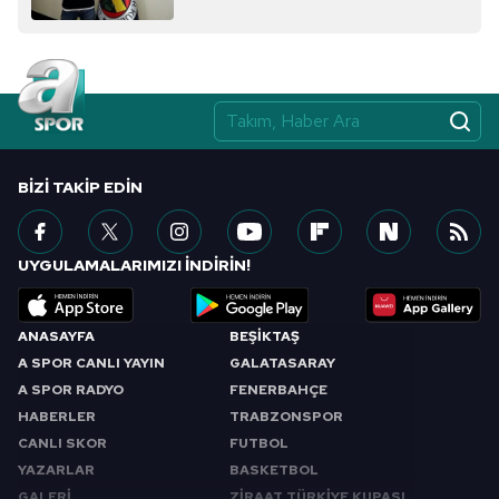
bekliyorum!"
BIZI TAKIP EDIN
UYGULAMALARIMIZI İNDİRİN!
ANASAYFA
BEŞİKTAŞ
A SPOR CANLI YAYIN
GALATASARAY
A SPOR RADYO
FENERBAHÇE
HABERLER
TRABZONSPOR
CANLI SKOR
FUTBOL
YAZARLAR
BASKETBOL
GALERİ
ZİRAAT TÜRKİYE KUPASI