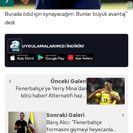
Burada ödül için oynayacağım. Bunlar büyük avantaj"
dedi.
UYGULAMALARIMIZI İNDİRİN!
Önceki Galeri
Fenerbahçe'ye Yerry Mina'dan
kötü haber! Alternatifi hazır:
Jeffrey Bruma
Sonraki Galeri
Barış Alıcı: "Fenerbahçe
formasını giymeyi heyecanla