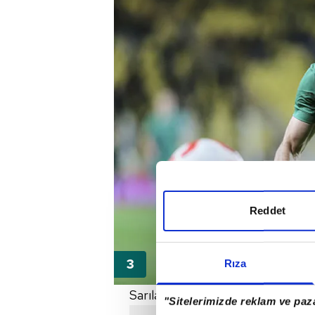
Reddet
Rıza
Sarılacivertliler, tecrübeli oyuncu
"Sitelerimizde reklam ve paza