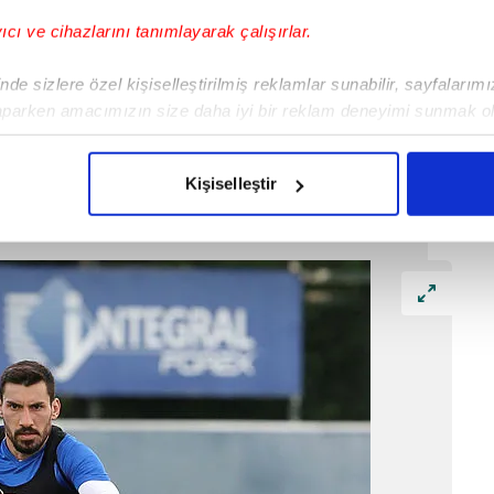
yıcı ve cihazlarını tanımlayarak çalışırlar.
de sizlere özel kişiselleştirilmiş reklamlar sunabilir, sayfalarım
aparken amacımızın size daha iyi bir reklam deneyimi sunmak ol
imizden gelen çabayı gösterdiğimizi ve bu noktada, reklamların ma
olduğunu sizlere hatırlatmak isteriz.
Kişiselleştir
çerezlere izin vermedikleri takdirde, kullanıcılara hedefli reklaml
abilmek için İnternet Sitemizde kendimize ve üçüncü kişilere ait 
isel verileriniz işlenmekte olup gerekli olan çerezler bilgi toplum
 çerezler, sitemizin daha işlevsel kılınması ve kişiselleştirilmes
 yapılması, amaçlarıyla sınırlı olarak açık rızanız dahilinde kulla
aşağıda yer alan panel vasıtasıyla belirleyebilirsiniz. Çerezlere iliş
lgilendirme Metnimizi
ziyaret edebilirsiniz.
Korunması Kanunu uyarınca hazırlanmış Aydınlatma Metnimizi okum