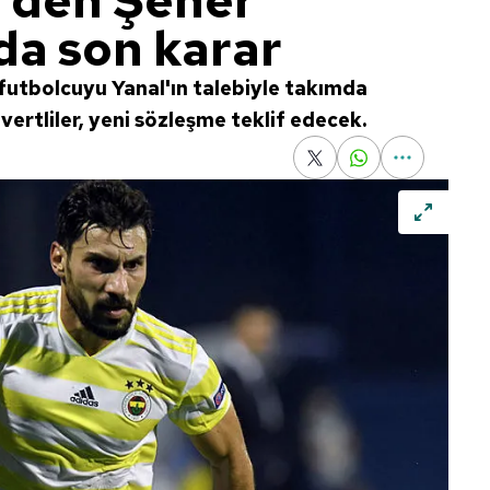
'den Şener
da son karar
i futbolcuyu Yanal'ın talebiyle takımda
vertliler, yeni sözleşme teklif edecek.