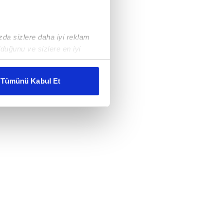
ızda sizlere daha iyi reklam
duğunu ve sizlere en iyi
liyetlerimizi karşılamak
Tümünü Kabul Et
ar gösterilmeyecektir."
çerezler kullanılmaktadır. Bu
u hizmetlerinin sunulması
i ve sizlere yönelik
nılacaktır.
kin detaylı bilgi için Ayarlar
ak ve sitemizde ilgili