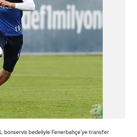
 çerezlerle ilgili bilgi almak için lütfen
tıklayınız
.
 bonservis bedeliyle Fenerbahçe'ye transfer