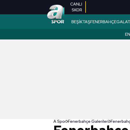
CANLI
SKOR
BEŞİKTAŞ
FENERBAHÇE
GALAT
EN
A Spor
Fenerbahçe Galerileri
Fenerbahç