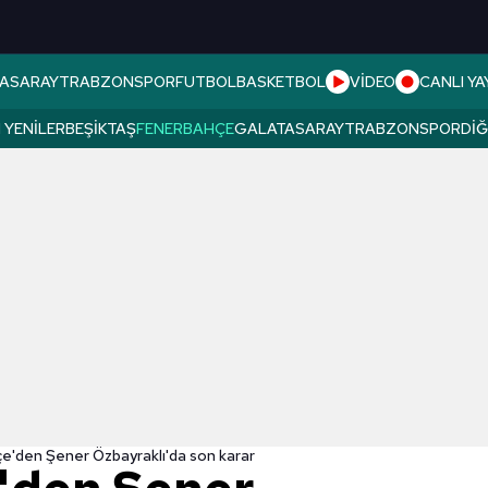
ASARAY
TRABZONSPOR
FUTBOL
BASKETBOL
VİDEO
CANLI YA
 YENILER
BEŞIKTAŞ
FENERBAHÇE
GALATASARAY
TRABZONSPOR
DI
e'den Şener Özbayraklı'da son karar