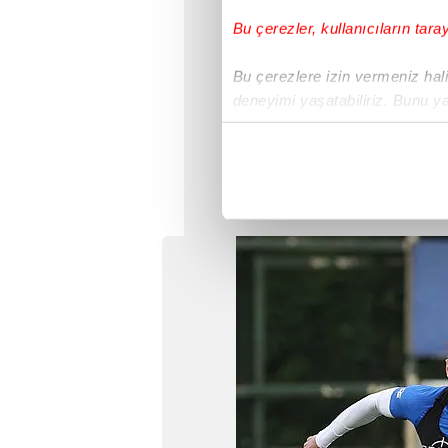
Bu çerezler, kullanıcıların tara
Bu çerezlere izin vermeniz halin
deneyimi yaşatabiliriz. Bunu y
içerikleri sunabilmek adına el
noktasında tek gelir kalemimiz 
Her halükârda, kullanıcılar, bu 
Sizlere daha iyi bir hizmet sun
çerezler vasıtasıyla çeşitli kiş
amacıyla kullanılmaktadır. Diğer
reklam/pazarlama faaliyetlerinin
Çerezlere ilişkin tercihlerinizi 
butonuna tıklayabilir,
Çerez Bi
6698 sayılı Kişisel Verilerin 