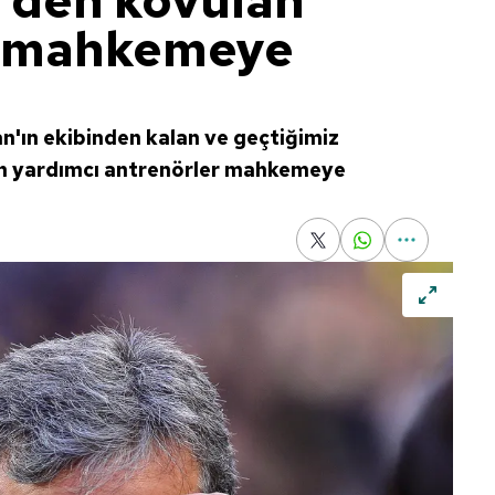
'den kovulan
r mahkemeye
'ın ekibinden kalan ve geçtiğimiz
an yardımcı antrenörler mahkemeye