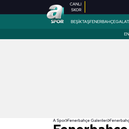
CANLI
SKOR
BEŞİKTAŞ
FENERBAHÇE
GALAT
EN
A Spor
Fenerbahçe Galerileri
Fenerbahç