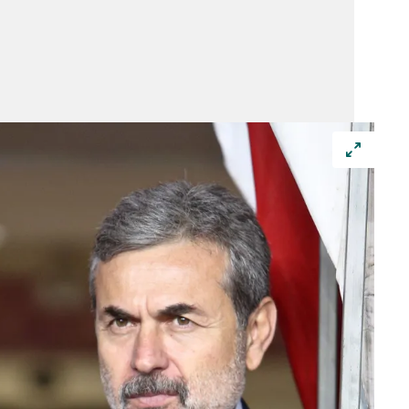
 çerezlerle ilgili bilgi almak için lütfen
tıklayınız
.