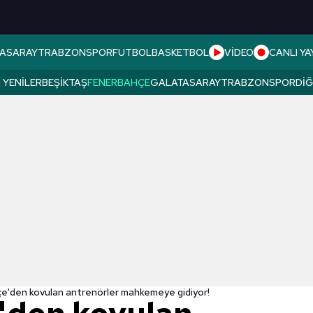
ASARAY
TRABZONSPOR
FUTBOL
BASKETBOL
VİDEO
CANLI YA
 YENILER
BEŞIKTAŞ
FENERBAHÇE
GALATASARAY
TRABZONSPOR
DI
e'den kovulan antrenörler mahkemeye gidiyor!