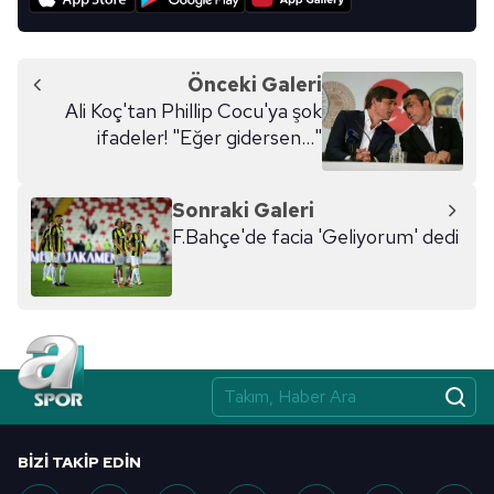
Önceki Galeri
Ali Koç'tan Phillip Cocu'ya şok
ifadeler! "Eğer gidersen..."
Sonraki Galeri
F.Bahçe'de facia 'Geliyorum' dedi
BIZI TAKIP EDIN