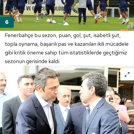
Metnimizi
ziyaret edebilirsiniz.
6698 sayılı Kişisel Verilerin Korunması Kanunu uyarınca
hazırlanmış Aydınlatma Metnimizi okumak ve sitemizde
ilgili mevzuata uygun olarak kullanılan çerezlerle ilgili bilgi
Fenerbahçe bu sezon, puan, gol, şut, isabetli şut,
almak için lütfen
tıklayınız
.
topla oynama, başarılı pas ve kazanılan ikili mücadele
gibi kritik öneme sahip tüm istatistiklerde geçtiğimiz
sezonun gerisinde kaldı.