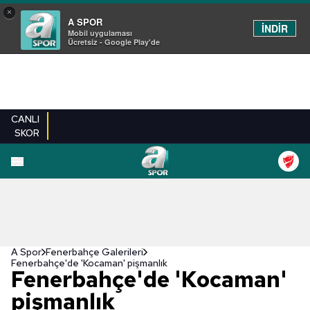
×
A SPOR
İNDİR
Mobil uygulaması
Ücretsiz - Google Play'de
CANLI
SKOR
EN YENILER
BEŞIKTAŞ
FENERBAHÇE
GALATASARAY
TRABZONSPO
A Spor
Fenerbahçe Galerileri
Fenerbahçe'de 'Kocaman' pişmanlık
Fenerbahçe'de 'Kocaman'
pişmanlık