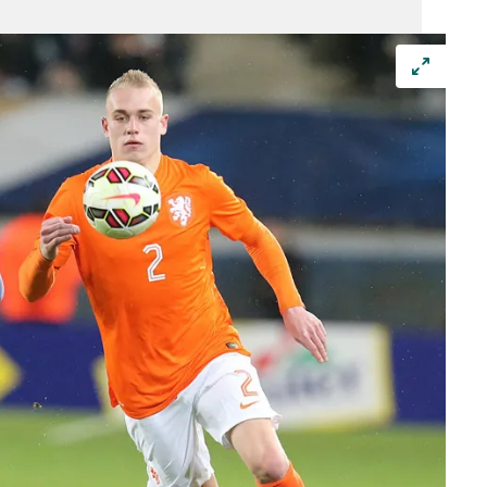
 çerezlerle ilgili bilgi almak için lütfen
tıklayınız
.