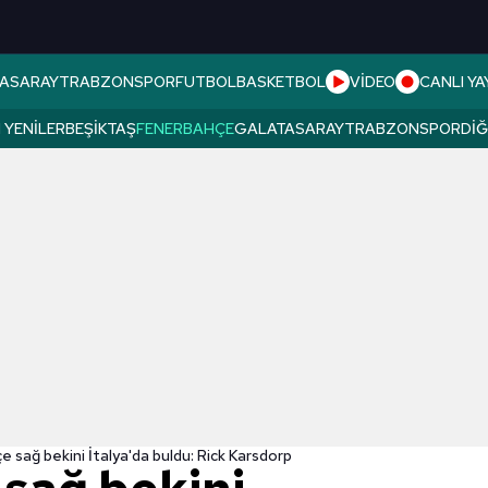
ASARAY
TRABZONSPOR
FUTBOL
BASKETBOL
VİDEO
CANLI YA
 YENILER
BEŞIKTAŞ
FENERBAHÇE
GALATASARAY
TRABZONSPOR
DI
 sağ bekini İtalya'da buldu: Rick Karsdorp