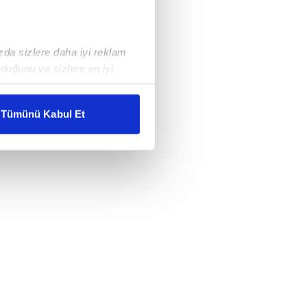
ızda sizlere daha iyi reklam
duğunu ve sizlere en iyi
liyetlerimizi karşılamak
Tümünü Kabul Et
ar gösterilmeyecektir."
çerezler kullanılmaktadır. Bu
u hizmetlerinin sunulması
i ve sizlere yönelik
nılacaktır.
kin detaylı bilgi için Ayarlar
ak ve sitemizde ilgili