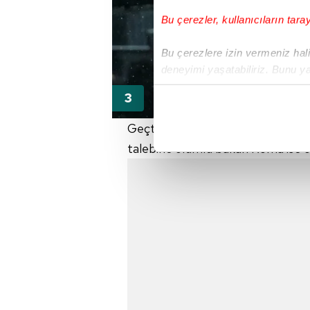
Bu çerezler, kullanıcıların tara
Bu çerezlere izin vermeniz halin
deneyimi yaşatabiliriz. Bunu y
içerikleri sunabilmek adına el
noktasında tek gelir kalemimiz 
Geçtiğimiz yaz Feyenoord'dan 14 
Her halükârda, kullanıcılar, bu 
talebine olumlu bakan Roma ise ön
Sizlere daha iyi bir hizmet sun
çerezler vasıtasıyla çeşitli kiş
amacıyla kullanılmaktadır. Diğer
reklam/pazarlama faaliyetlerinin
Çerezlere ilişkin tercihlerinizi 
butonuna tıklayabilir,
Çerez Bi
6698 sayılı Kişisel Verilerin 