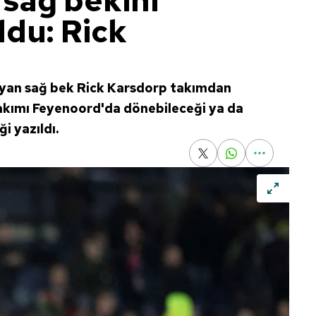
sağ bekini
ldu: Rick
yan sağ bek Rick Karsdorp takımdan
 takımı Feyenoord'da dönebileceği ya da
i yazıldı.