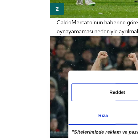
CalcioMercato'nun haberine göre
oynayamaması nedeniyle ayrılmak 
Reddet
Rıza
"Sitelerimizde reklam ve paza