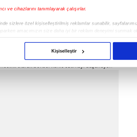
yıcı ve cihazlarını tanımlayarak çalışırlar.
de sizlere özel kişiselleştirilmiş reklamlar sunabilir, sayfalarım
aparken amacımızın size daha iyi bir reklam deneyimi sunmak ol
imizden gelen çabayı gösterdiğimizi ve bu noktada, reklamların ma
olduğunu sizlere hatırlatmak isteriz.
Kişiselleştir
milyon Euro'ya transfer edilen Karsdorp'un bu
çerezlere izin vermedikleri takdirde, kullanıcılara hedefli reklaml
celikli olarak bonservisi ile satmayı düşünüyor.
abilmek için İnternet Sitemizde kendimize ve üçüncü kişilere ait 
isel verileriniz işlenmekte olup gerekli olan çerezler bilgi toplum
 çerezler, sitemizin daha işlevsel kılınması ve kişiselleştirilmes
 yapılması, amaçlarıyla sınırlı olarak açık rızanız dahilinde kulla
aşağıda yer alan panel vasıtasıyla belirleyebilirsiniz. Çerezlere iliş
lgilendirme Metnimizi
ziyaret edebilirsiniz.
Korunması Kanunu uyarınca hazırlanmış Aydınlatma Metnimizi okum