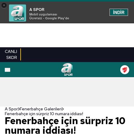
×
A SPOR
İNDİR
Mobil uygulaması
Ücretsiz - Google Play'de
CANLI
SKOR
EN YENILER
BEŞIKTAŞ
FENERBAHÇE
GALATASARAY
TRABZONSPO
A Spor
Fenerbahçe Galerileri
Fenerbahçe için sürpriz 10 numara iddiası!
Fenerbahçe için sürpriz 10
numara iddiası!