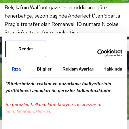
Belçika'nın Walfoot gazetesinin iddiasına göre
Fenerbahçe, sezon başında Anderlecht'ten Sparta
Prag'a transfer olan Romanyalı 10 numara Nicolae
Stanciu'yu transfer etmek istiyor.
Reddet
Rıza
Bilgiler
Reklam Ayarları
Hakkında
"Sitelerimizde reklam ve pazarlama faaliyetlerinin
yürütülmesi amaçları ile çerezler kullanılmaktadır.
Bu çerezler, kullanıcıların tarayıcı ve cihazlarını
tanımlayarak çalışırlar.
Gazetedeki habere göre, sarı lacivertli ekip ara
Bu çerezlere izin vermeniz halinde sizlere özel