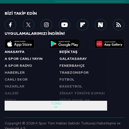
BIZI TAKIP EDIN
UYGULAMALARIMIZI İNDİRİN!
ANASAYFA
BEŞİKTAŞ
A SPOR CANLI YAYIN
GALATASARAY
A SPOR RADYO
FENERBAHÇE
HABERLER
TRABZONSPOR
CANLI SKOR
FUTBOL
YAZARLAR
BASKETBOL
GALERİ
ZİRAAT TÜRKİYE KUPASI
VİDEO
DİĞER SPORLAR
TÜMÜ
PROGRAMLAR
VIDEO
SABAH SPORU
FUTBOL
Copyright © 2026 A Spor. Tüm Hakları Saklıdır. Turkuvaz Haberleşme ve
SPOR GÜNDEMİ
BASKETBOL
Yayıncılık A.Ş.