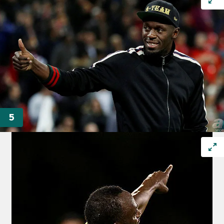
için Ayarlar butonuna tıklayabilir,
Çerez Bilgilendirme
Metnimizi
ziyaret edebilirsiniz.
6698 sayılı Kişisel Verilerin Korunması Kanunu uyarınca
hazırlanmış Aydınlatma Metnimizi okumak ve sitemizde
ilgili mevzuata uygun olarak kullanılan çerezlerle ilgili bilgi
almak için lütfen
tıklayınız
.