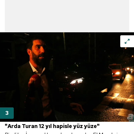
"Arda Turan 12 yıl hapisle yüz yüze"