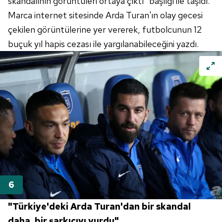
skandalının görüntüleri ortaya çıktı" başlığı ile taşıdı.
Marca internet sitesinde Arda Turan'ın olay gecesi
6698 sayılı Kişisel Verilerin Korunması Kanunu uyarınca
çekilen görüntülerine yer vererek, futbolcunun 12
hazırlanmış Aydınlatma Metnimizi okumak ve sitemizde
buçuk yıl hapis cezası ile yargılanabileceğini yazdı.
ilgili mevzuata uygun olarak kullanılan çerezlerle ilgili bilgi
almak için lütfen
tıklayınız
.
"Türkiye'deki Arda Turan'dan bir skandal
daha, bir şarkıcıyı vurdu"