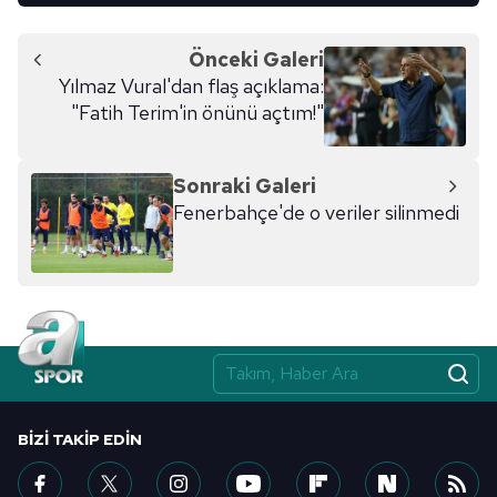
Önceki Galeri
Yılmaz Vural'dan flaş açıklama:
"Fatih Terim'in önünü açtım!"
Sonraki Galeri
Fenerbahçe'de o veriler silinmedi
BIZI TAKIP EDIN