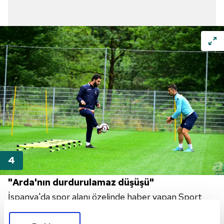
"Arda'nın durdurulamaz düşüşü"
İspanya'da spor alanı özelinde haber yapan Sport
kuruluşu ise olayları, "Arda'nın durdurulamaz düşüşü"