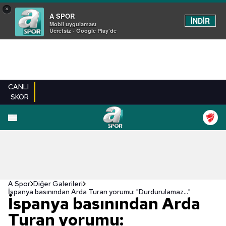
×
A SPOR
İNDİR
Mobil uygulaması
Ücretsiz - Google Play'de
CANLI
SKOR
EN YENILER
BEŞIKTAŞ
FENERBAHÇE
GALATASARAY
TRABZONSPO
A Spor
Diğer Galerileri
İspanya basınından Arda Turan yorumu: "Durdurulamaz..."
İspanya basınından Arda
Turan yorumu: