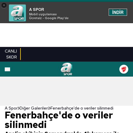
×
A SPOR
İNDİR
Mobil uygulaması
Ücretsiz - Google Play'de
CANLI
SKOR
EN YENILER
BEŞIKTAŞ
FENERBAHÇE
GALATASARAY
TRABZONSPO
A Spor
Diğer Galerileri
Fenerbahçe'de o veriler silinmedi
Fenerbahçe'de o veriler
silinmedi