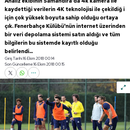
Analiz ekibinin Samandıra'da 4k kamera ile
kaydettiği verilerin 4K teknolojisi ile çekildiğ i
için çok yüksek boyuta sahip olduğu ortaya
çık. Fenerbahçe Külübü'nün internet üzerinden
bir veri depolama sistemi satın aldığı ve tüm
bilgilerin bu sistemde kayıtlı olduğu
belirlendi...
Giriş Tarihi:
16 Ekim 2018 00:14
Son Güncelleme:
16 Ekim 2018 00:15