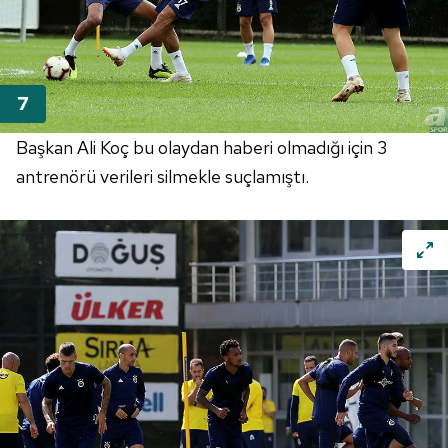
Metnimizi
ziyaret edebilirsiniz.
6698 sayılı Kişisel Verilerin Korunması Kanunu uyarınca
hazırlanmış Aydınlatma Metnimizi okumak ve sitemizde
ilgili mevzuata uygun olarak kullanılan çerezlerle ilgili bilgi
almak için lütfen
tıklayınız
.
Başkan Ali Koç bu olaydan haberi olmadığı için 3
antrenörü verileri silmekle suçlamıştı.