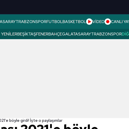
ASARAY
TRABZONSPOR
FUTBOL
BASKETBOL
VİDEO
CANLI YA
 YENILER
BEŞIKTAŞ
FENERBAHÇE
GALATASARAY
TRABZONSPOR
DI
21'e böyle girdi! İşte o paylaşımlar