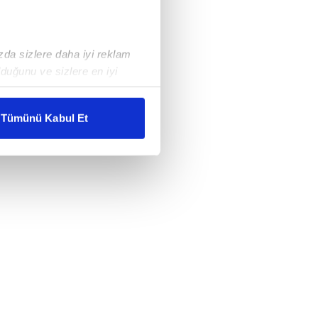
ızda sizlere daha iyi reklam
duğunu ve sizlere en iyi
liyetlerimizi karşılamak
Tümünü Kabul Et
ar gösterilmeyecektir."
çerezler kullanılmaktadır. Bu
u hizmetlerinin sunulması
i ve sizlere yönelik
nılacaktır.
kin detaylı bilgi için Ayarlar
ak ve sitemizde ilgili