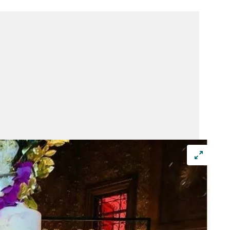
 çerezlerle ilgili bilgi almak için lütfen
tıklayınız
.