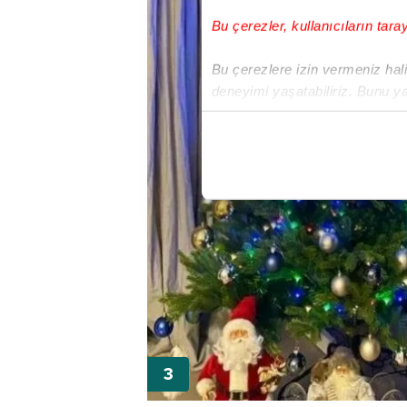
Bu çerezler, kullanıcıların tara
Bu çerezlere izin vermeniz halin
deneyimi yaşatabiliriz. Bunu y
içerikleri sunabilmek adına el
noktasında tek gelir kalemimiz 
Her halükârda, kullanıcılar, bu 
Sizlere daha iyi bir hizmet sun
çerezler vasıtasıyla çeşitli kiş
amacıyla kullanılmaktadır. Diğer
reklam/pazarlama faaliyetlerinin
Çerezlere ilişkin tercihlerinizi 
butonuna tıklayabilir,
Çerez Bi
6698 sayılı Kişisel Verilerin 