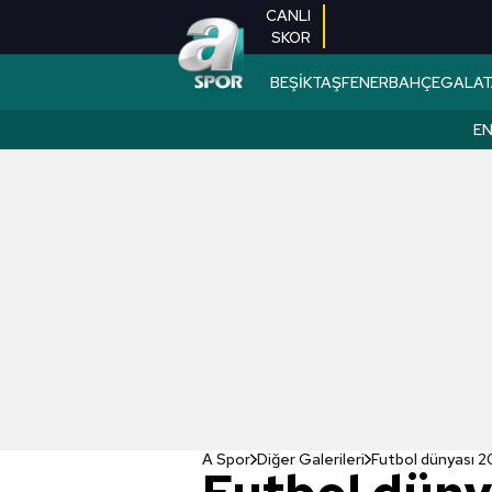
CANLI
SKOR
BEŞİKTAŞ
FENERBAHÇE
GALAT
EN
A Spor
Diğer Galerileri
Futbol dünyası 20