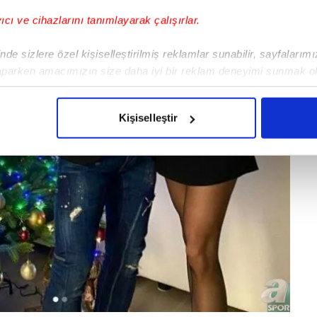
yıcı ve cihazlarını tanımlayarak çalışırlar.
de sizlere özel kişiselleştirilmiş reklamlar sunabilir, sayfalarım
aparken amacımızın size daha iyi bir reklam deneyimi sunmak ol
imizden gelen çabayı gösterdiğimizi ve bu noktada, reklamların ma
olduğunu sizlere hatırlatmak isteriz.
Kişiselleştir
çerezlere izin vermedikleri takdirde, kullanıcılara hedefli reklaml
abilmek için İnternet Sitemizde kendimize ve üçüncü kişilere ait 
isel verileriniz işlenmekte olup gerekli olan çerezler bilgi toplum
 çerezler, sitemizin daha işlevsel kılınması ve kişiselleştirilmes
 yapılması, amaçlarıyla sınırlı olarak açık rızanız dahilinde kulla
aşağıda yer alan panel vasıtasıyla belirleyebilirsiniz. Çerezlere iliş
lgilendirme Metnimizi
ziyaret edebilirsiniz.
Korunması Kanunu uyarınca hazırlanmış Aydınlatma Metnimizi okum