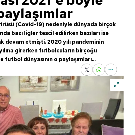
ası 2021'e böyle
 paylaşımlar
 virüsü (Covid-19) nedeniyle dünyada birçok
a bazı ligler tescil edilirken bazıları ise
rak devam etmişti. 2020 yılı pandeminin
yılına girerken futbolcuların birçoğu
şte futbol dünyasının o paylaşımları...