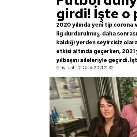
Futbol düny
girdi! İşte o
2020 yılında yeni tip corona
lig durdurulmuş, daha sonrasınd
kaldığı yerden seyircisiz ola
etkisi altında geçerken, 2021 
yılbaşını aileleriyle geçirdi. İ
Giriş Tarihi:
01 Ocak 2021 21:32