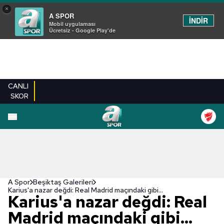
×
A SPOR
İNDİR
Mobil uygulaması
Ücretsiz - Google Play'de
CANLI
SKOR
EN YENILER
BEŞIKTAŞ
FENERBAHÇE
GALATASARAY
TRABZONSPO
A Spor
Beşiktaş Galerileri
Karius'a nazar değdi: Real Madrid maçındaki gibi...
Karius'a nazar değdi: Real
Madrid maçındaki gibi...