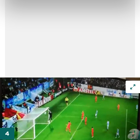
kalemimiz olduğunu sizlere hatırlatmak isteriz.
Her halükârda, kullanıcılar, bu çerezlere izin vermedikleri
takdirde, kullanıcılara hedefli reklamlar
gösterilmeyecektir."
Sizlere daha iyi bir hizmet sunabilmek için İnternet
Sitemizde kendimize ve üçüncü kişilere ait çerezler
kullanılmaktadır. Bu çerezler vasıtasıyla çeşitli kişisel
verileriniz işlenmekte olup gerekli olan çerezler bilgi
toplumu hizmetlerinin sunulması amacıyla
kullanılmaktadır. Diğer çerezler, sitemizin daha işlevsel
kılınması ve kişiselleştirilmesi ve sizlere yönelik
reklam/pazarlama faaliyetlerinin yapılması, amaçlarıyla
sınırlı olarak açık rızanız dahilinde kullanılacaktır.
Çerezlere ilişkin tercihlerinizi aşağıda yer alan panel
vasıtasıyla belirleyebilirsiniz. Çerezlere ilişkin detaylı bilgi
için Ayarlar butonuna tıklayabilir,
Çerez Bilgilendirme