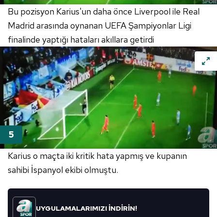
Bu pozisyon Karius'un daha önce Liverpool ile Real
Metnimizi
ziyaret edebilirsiniz.
Madrid arasında oynanan UEFA Şampiyonlar Ligi
6698 sayılı Kişisel Verilerin Korunması Kanunu uyarınca
finalinde yaptığı hataları akıllara getirdi
hazırlanmış Aydınlatma Metnimizi okumak ve sitemizde
ilgili mevzuata uygun olarak kullanılan çerezlerle ilgili bilgi
almak için lütfen
tıklayınız
.
Karius o maçta iki kritik hata yapmış ve kupanın
sahibi İspanyol ekibi olmuştu.
UYGULAMALARIMIZI İNDİRİN!