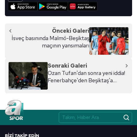
Önceki Galeri
İsveç basınında Malmö-Beşiktaş
maçının yansımaları
Sonraki Galeri
Ozan Tufan'dan sonra yeni iddia!
Fenerbahçe'den Beşiktaş'a...
BIZI TAKIP EDIN