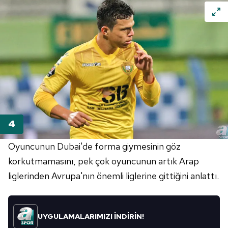
Metnimizi
ziyaret edebilirsiniz.
6698 sayılı Kişisel Verilerin Korunması Kanunu uyarınca
hazırlanmış Aydınlatma Metnimizi okumak ve sitemizde
ilgili mevzuata uygun olarak kullanılan çerezlerle ilgili bilgi
almak için lütfen
tıklayınız
.
Oyuncunun Dubai'de forma giymesinin göz
korkutmamasını, pek çok oyuncunun artık Arap
liglerinden Avrupa'nın önemli liglerine gittiğini anlattı.
UYGULAMALARIMIZI İNDİRİN!