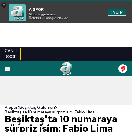
×
A SPOR
İNDİR
Mobil uygulaması
Ücretsiz - Google Play'de
CANLI
SKOR
EN YENILER
BEŞIKTAŞ
FENERBAHÇE
GALATASARAY
TRABZONSPO
A Spor
Beşiktaş Galerileri
Beşiktaş'ta 10 numaraya sürpriz isim: Fabio Lima
Beşiktaş'ta 10 numaraya
sürpriz isim: Fabio Lima