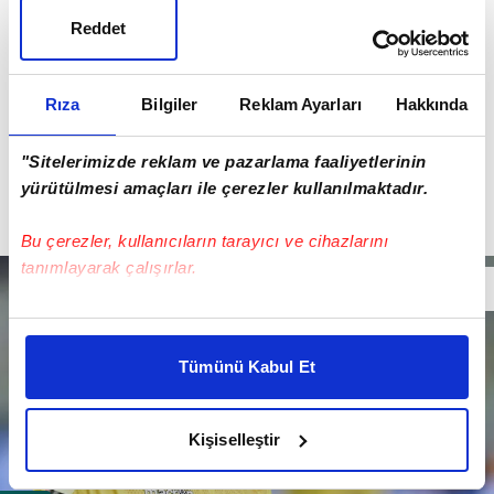
Reddet
Rıza
Bilgiler
Reklam Ayarları
Hakkında
"Sitelerimizde reklam ve pazarlama faaliyetlerinin
yürütülmesi amaçları ile çerezler kullanılmaktadır.
Bu çerezler, kullanıcıların tarayıcı ve cihazlarını
tanımlayarak çalışırlar.
Bu çerezlere izin vermeniz halinde sizlere özel
kişiselleştirilmiş reklamlar sunabilir, sayfalarımızda sizlere
Tümünü Kabul Et
daha iyi reklam deneyimi yaşatabiliriz. Bunu yaparken
amacımızın size daha iyi bir reklam deneyimi sunmak
olduğunu ve sizlere en iyi içerikleri sunabilmek adına
Kişiselleştir
elimizden gelen çabayı gösterdiğimizi ve bu noktada,
reklamların maliyetlerimizi karşılamak noktasında tek gelir