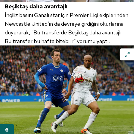
reklam/pazarlama faaliyetlerinin yapılması, amaçlarıyla
Beşiktaş daha avantajlı
sınırlı olarak açık rızanız dahilinde kullanılacaktır.
İngiliz basını Ganalı star için Premier Ligi ekiplerinden
Newcastle United'ın da devreye girdiğini okurlarına
Çerezlere ilişkin tercihlerinizi aşağıda yer alan panel
duyurarak, "Bu transferde Beşiktaş daha avantajlı.
vasıtasıyla belirleyebilirsiniz. Çerezlere ilişkin detaylı bilgi
için Ayarlar butonuna tıklayabilir,
Çerez Bilgilendirme
Bu transfer bu hafta bitebilir" yorumu yaptı.
Metnimizi
ziyaret edebilirsiniz.
6698 sayılı Kişisel Verilerin Korunması Kanunu uyarınca
hazırlanmış Aydınlatma Metnimizi okumak ve sitemizde
ilgili mevzuata uygun olarak kullanılan çerezlerle ilgili bilgi
almak için lütfen
tıklayınız
.