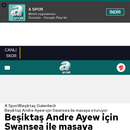
×
A SPOR
İNDİR
Mobil uygulaması
Ücretsiz - Google Play'de
CANLI
SKOR
EN YENILER
BEŞIKTAŞ
FENERBAHÇE
GALATASARAY
TRABZONSPO
A Spor
Beşiktaş Galerileri
Beşiktaş Andre Ayew için Swansea ile masaya oturuyor
Beşiktaş Andre Ayew için
Swansea ile masaya