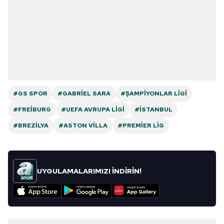
#GS SPOR
#GABRIEL SARA
#ŞAMPIYONLAR LIGI
#FREIBURG
#UEFA AVRUPA LIGI
#İSTANBUL
#BREZILYA
#ASTON VILLA
#PREMIER LIG
UYGULAMALARIMIZI İNDİRİN!