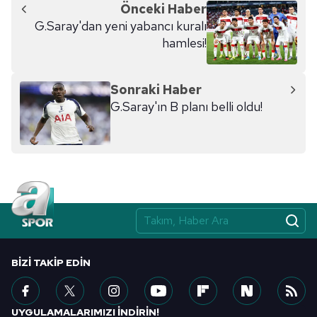
Önceki Haber
G.Saray'dan yeni yabancı kuralı
hamlesi!
Sonraki Haber
G.Saray'ın B planı belli oldu!
BIZI TAKIP EDIN
UYGULAMALARIMIZI İNDİRİN!