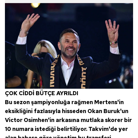
6698 sayılı Kişisel Verilerin Korunması Kanunu uyarınca
hazırlanmış Aydınlatma Metnimizi okumak ve sitemizde
ilgili mevzuata uygun olarak kullanılan çerezlerle ilgili bilgi
almak için lütfen
tıklayınız
.
ÇOK CİDDİ BÜTÇE AYRILDI
Bu sezon şampiyonluğa rağmen Mertens'in
eksikliğini fazlasıyla hisseden Okan Buruk'un
Victor Osimhen'in arkasına mutlaka skorer bir
10 numara istediği belirtiliyor. Takvim'de yer
alan habere göre yönetim bu transferi