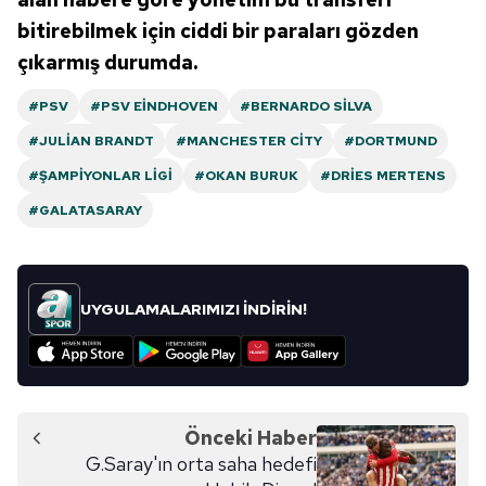
bitirebilmek için ciddi bir paraları gözden
çıkarmış durumda.
#PSV
#PSV EINDHOVEN
#BERNARDO SILVA
#JULIAN BRANDT
#MANCHESTER CITY
#DORTMUND
#ŞAMPIYONLAR LIGI
#OKAN BURUK
#DRIES MERTENS
#GALATASARAY
UYGULAMALARIMIZI İNDİRİN!
Önceki Haber
G.Saray'ın orta saha hedefi