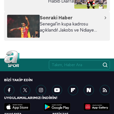
Habib Diarra!
Sonraki Haber
Senegal'in kupa kadrosu
açıklandı! Jakobs ve Ndiaye...
BIZI TAKIP EDIN
UYGULAMALARIMIZI İNDİRİN!
ANASAYFA
BEŞİKTAŞ