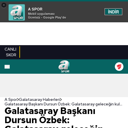
×
A SPOR
İNDİR
Mobil uygulaması
Ücretsiz - Google Play'de
CANLI
SKOR
A Spor
Galatasaray Haberleri
Galatasaray Başkanı Dursun Özbek: Galatasaray geleceğin kulübüdür
Galatasaray Başkanı
Dursun Özbek: