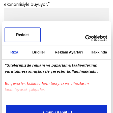
ekonomisiyle büyüyor."
Reddet
Rıza
Bilgiler
Reklam Ayarları
Hakkında
"Sitelerimizde reklam ve pazarlama faaliyetlerinin
yürütülmesi amaçları ile çerezler kullanılmaktadır.
Bu çerezler, kullanıcıların tarayıcı ve cihazlarını
tanımlayarak çalışırlar.
"ŞİMDİ DAHA BÜYÜK HEDEFLER İÇİN
HAZIRLANACAĞIZ"
Bu çerezlere izin vermeniz halinde sizlere özel
kişiselleştirilmiş reklamlar sunabilir, sayfalarımızda sizlere
"Erkek futbol takımımız, üst üste 4'üncü toplamda
Tümünü Kabul Et