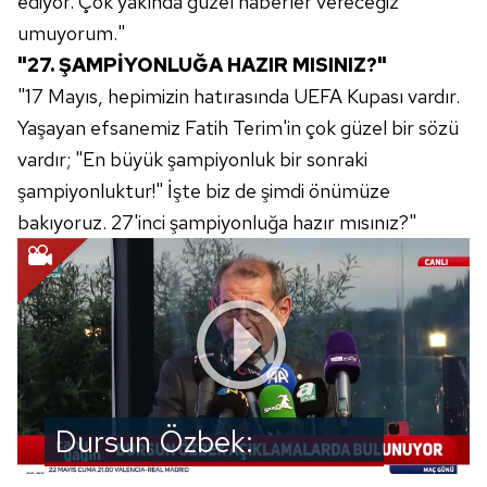
ediyor. Çok yakında güzel haberler vereceğiz
umuyorum."
"27. ŞAMPİYONLUĞA HAZIR MISINIZ?"
"17 Mayıs, hepimizin hatırasında UEFA Kupası vardır.
Yaşayan efsanemiz Fatih Terim'in çok güzel bir sözü
vardır; "En büyük şampiyonluk bir sonraki
şampiyonluktur!" İşte biz de şimdi önümüze
bakıyoruz. 27'inci şampiyonluğa hazır mısınız?"
Dursun Özbek:
Galatasaray geleceğin