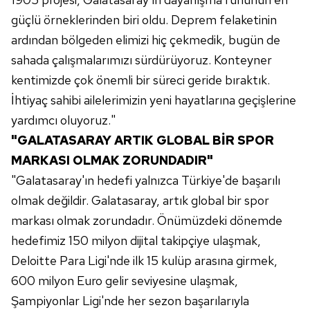
sınırlı olarak açık rızanız dahilinde kullanılacaktır.
güçlü örneklerinden biri oldu. Deprem felaketinin
ardından bölgeden elimizi hiç çekmedik, bugün de
Çerezlere ilişkin tercihlerinizi aşağıda yer alan panel
vasıtasıyla belirleyebilirsiniz. Çerezlere ilişkin detaylı bilgi
sahada çalışmalarımızı sürdürüyoruz. Konteyner
için Ayarlar butonuna tıklayabilir,
Çerez Bilgilendirme
kentimizde çok önemli bir süreci geride bıraktık.
Metnimizi
ziyaret edebilirsiniz.
İhtiyaç sahibi ailelerimizin yeni hayatlarına geçişlerine
yardımcı oluyoruz."
6698 sayılı Kişisel Verilerin Korunması Kanunu uyarınca
"GALATASARAY ARTIK GLOBAL BİR SPOR
hazırlanmış Aydınlatma Metnimizi okumak ve sitemizde
ilgili mevzuata uygun olarak kullanılan çerezlerle ilgili bilgi
MARKASI OLMAK ZORUNDADIR"
almak için lütfen
tıklayınız
.
"Galatasaray'ın hedefi yalnızca Türkiye'de başarılı
olmak değildir. Galatasaray, artık global bir spor
markası olmak zorundadır. Önümüzdeki dönemde
hedefimiz 150 milyon dijital takipçiye ulaşmak,
Deloitte Para Ligi'nde ilk 15 kulüp arasına girmek,
600 milyon Euro gelir seviyesine ulaşmak,
Şampiyonlar Ligi'nde her sezon başarılarıyla