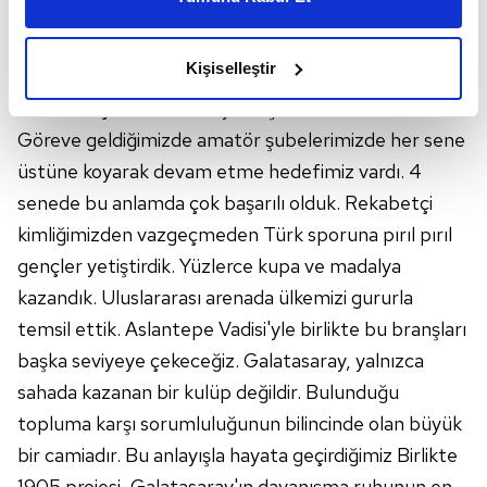
daha iyi reklam deneyimi yaşatabiliriz. Bunu yaparken
26'ıncı şampiyonluğu kazandı. Şampiyonluğumuzu
amacımızın size daha iyi bir reklam deneyimi sunmak
kutladık. Her dakikası mükemmel bir geceyi tüm
olduğunu ve sizlere en iyi içerikleri sunabilmek adına
Kişiselleştir
taraftarlarımızla birlikte yaşadık. Şimdi daha büyük
elimizden gelen çabayı gösterdiğimizi ve bu noktada,
hedefler için hazırlanmaya başlamanın zamanı.
reklamların maliyetlerimizi karşılamak noktasında tek gelir
kalemimiz olduğunu sizlere hatırlatmak isteriz.
Göreve geldiğimizde amatör şubelerimizde her sene
üstüne koyarak devam etme hedefimiz vardı. 4
Her halükârda, kullanıcılar, bu çerezlere izin vermedikleri
senede bu anlamda çok başarılı olduk. Rekabetçi
takdirde, kullanıcılara hedefli reklamlar
kimliğimizden vazgeçmeden Türk sporuna pırıl pırıl
gösterilmeyecektir."
gençler yetiştirdik. Yüzlerce kupa ve madalya
Sizlere daha iyi bir hizmet sunabilmek için İnternet
kazandık. Uluslararası arenada ülkemizi gururla
Sitemizde kendimize ve üçüncü kişilere ait çerezler
temsil ettik. Aslantepe Vadisi'yle birlikte bu branşları
kullanılmaktadır. Bu çerezler vasıtasıyla çeşitli kişisel
başka seviyeye çekeceğiz. Galatasaray, yalnızca
verileriniz işlenmekte olup gerekli olan çerezler bilgi
sahada kazanan bir kulüp değildir. Bulunduğu
toplumu hizmetlerinin sunulması amacıyla
kullanılmaktadır. Diğer çerezler, sitemizin daha işlevsel
topluma karşı sorumluluğunun bilincinde olan büyük
kılınması ve kişiselleştirilmesi ve sizlere yönelik
bir camiadır. Bu anlayışla hayata geçirdiğimiz Birlikte
reklam/pazarlama faaliyetlerinin yapılması, amaçlarıyla
1905 projesi, Galatasaray'ın dayanışma ruhunun en