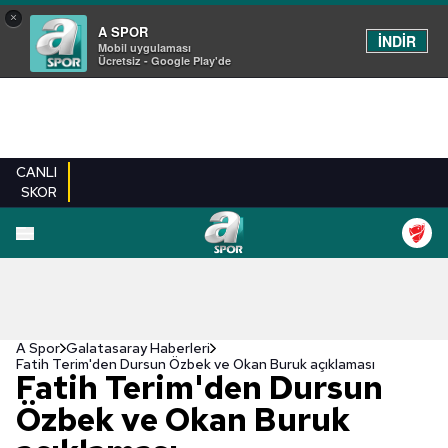
×
A SPOR
İNDİR
Mobil uygulaması
Ücretsiz - Google Play'de
CANLI
SKOR
A Spor
Galatasaray Haberleri
Fatih Terim'den Dursun Özbek ve Okan Buruk açıklaması
Fatih Terim'den Dursun
Özbek ve Okan Buruk