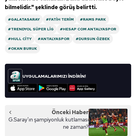
bilmelidir." şeklinde görüş belirtti.
#GALATASARAY
#FATIH TERIM
#RAMS PARK
#TRENDYOL SÜPER LIG
#HESAP COM ANTALYASPOR
#HULL CITY
#ANTALYASPOR
#DURSUN ÖZBEK
#OKAN BURUK
UYGULAMALARIMIZI İNDİRİN!
Önceki Haber
G.Saray'ın şampiyonluk kutlaması
ne zaman?