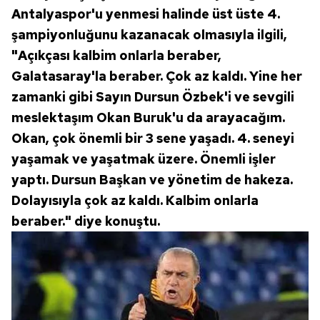
hazırlanmış Aydınlatma Metnimizi okumak ve sitemizde
Antalyaspor'u yenmesi halinde üst üste 4.
ilgili mevzuata uygun olarak kullanılan çerezlerle ilgili bilgi
şampiyonluğunu kazanacak olmasıyla ilgili,
almak için lütfen
tıklayınız
.
"Açıkçası kalbim onlarla beraber,
Galatasaray'la beraber. Çok az kaldı. Yine her
zamanki gibi Sayın Dursun Özbek'i ve sevgili
meslektaşım Okan Buruk'u da arayacağım.
Okan, çok önemli bir 3 sene yaşadı. 4. seneyi
yaşamak ve yaşatmak üzere. Önemli işler
yaptı. Dursun Başkan ve yönetim de hakeza.
Dolayısıyla çok az kaldı. Kalbim onlarla
beraber." diye konuştu.