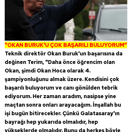
"OKAN BURUK'U ÇOK BAŞARILI BULUYORUM"
Teknik direktör Okan Buruk'un başarısına da
değinen Terim, "Daha önce öğrencim olan
Okan, şimdi Okan Hoca olarak 4.
şampiyonluğunu almak üzere. Kendisini çok
başarılı buluyorum ve canı gönülden tebrik
ediyorum. Her zaman aradım, nasipse yine
maçtan sonra onları arayacağım. İnşallah bu
işi bugün bitirecekler. Çünkü Galatasaray'ın
bayrağı hep yukarıda olmalıdır, hep
yükseklerde olmalıdır. Bunu da herkes böyle