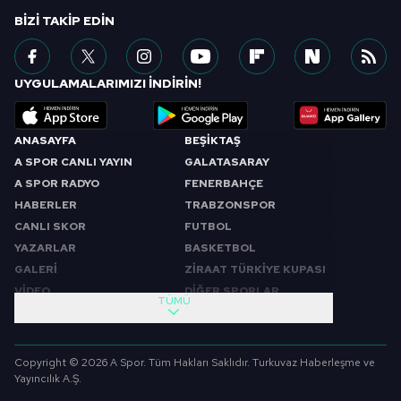
için Ayarlar butonuna tıklayabilir,
Çerez Bilgilendirme
BIZI TAKIP EDIN
Metnimizi
ziyaret edebilirsiniz.
6698 sayılı Kişisel Verilerin Korunması Kanunu uyarınca
UYGULAMALARIMIZI İNDİRİN!
hazırlanmış Aydınlatma Metnimizi okumak ve sitemizde
ilgili mevzuata uygun olarak kullanılan çerezlerle ilgili bilgi
almak için lütfen
tıklayınız
.
ANASAYFA
BEŞİKTAŞ
A SPOR CANLI YAYIN
GALATASARAY
A SPOR RADYO
FENERBAHÇE
HABERLER
TRABZONSPOR
CANLI SKOR
FUTBOL
YAZARLAR
BASKETBOL
GALERİ
ZİRAAT TÜRKİYE KUPASI
VİDEO
DİĞER SPORLAR
TÜMÜ
PROGRAMLAR
VIDEO
SABAH SPORU
FUTBOL
Copyright © 2026 A Spor. Tüm Hakları Saklıdır. Turkuvaz Haberleşme ve
SPOR GÜNDEMİ
BASKETBOL
Yayıncılık A.Ş.
SPOR AJANSI
MİLLİ TAKIM