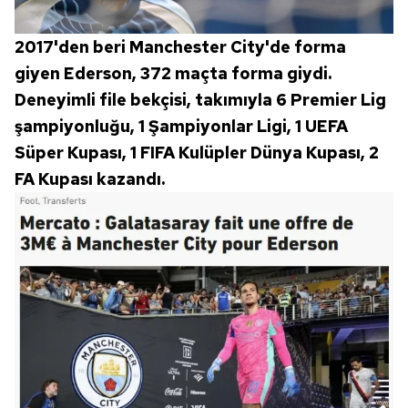
hazırlanmış Aydınlatma Metnimizi okumak ve sitemizde
ilgili mevzuata uygun olarak kullanılan çerezlerle ilgili bilgi
2017'den beri Manchester City'de forma
almak için lütfen
tıklayınız
.
giyen Ederson, 372 maçta forma giydi.
Deneyimli file bekçisi, takımıyla 6 Premier Lig
şampiyonluğu, 1 Şampiyonlar Ligi, 1 UEFA
Süper Kupası, 1 FIFA Kulüpler Dünya Kupası, 2
FA Kupası kazandı.