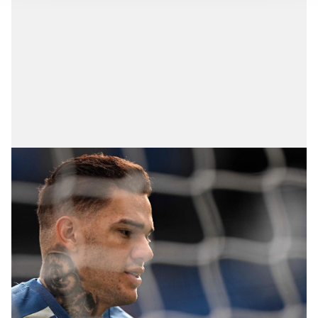
gösterilmeyecektir."
Sizlere daha iyi bir hizmet sunabilmek için İnternet
Sitemizde kendimize ve üçüncü kişilere ait çerezler
kullanılmaktadır. Bu çerezler vasıtasıyla çeşitli kişisel
verileriniz işlenmekte olup gerekli olan çerezler bilgi
toplumu hizmetlerinin sunulması amacıyla
kullanılmaktadır. Diğer çerezler, sitemizin daha işlevsel
kılınması ve kişiselleştirilmesi ve sizlere yönelik
reklam/pazarlama faaliyetlerinin yapılması, amaçlarıyla
sınırlı olarak açık rızanız dahilinde kullanılacaktır.
Çerezlere ilişkin tercihlerinizi aşağıda yer alan panel
vasıtasıyla belirleyebilirsiniz. Çerezlere ilişkin detaylı bilgi
için Ayarlar butonuna tıklayabilir,
Çerez Bilgilendirme
Metnimizi
ziyaret edebilirsiniz.
6698 sayılı Kişisel Verilerin Korunması Kanunu uyarınca