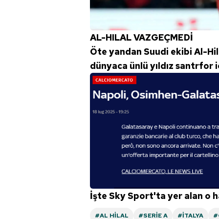
AL-HILAL VAZGEÇMEDİ
Öte yandan Suudi ekibi Al-Hi
dünyaca ünlü yıldız santrfor iç
İşte Sky Sport'ta yer alan o ha
#AL HILAL
#SERIE A
#İTALYA
#