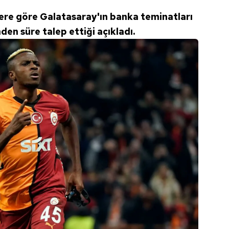
 çerezlerle ilgili bilgi almak için lütfen
tıklayınız
.
ere göre Galatasaray'ın banka teminatları
en süre talep ettiği açıkladı.