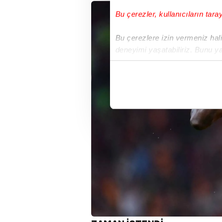
Bu çerezler, kullanıcıların tara
Bu çerezlere izin vermeniz halin
deneyimi yaşatabiliriz. Bunu y
içerikleri sunabilmek adına el
noktasında tek gelir kalemimiz 
Her halükârda, kullanıcılar, bu 
Sizlere daha iyi bir hizmet sun
çerezler vasıtasıyla çeşitli kiş
amacıyla kullanılmaktadır. Diğer
reklam/pazarlama faaliyetlerinin
Çerezlere ilişkin tercihlerinizi 
butonuna tıklayabilir,
Çerez Bi
6698 sayılı Kişisel Verilerin 