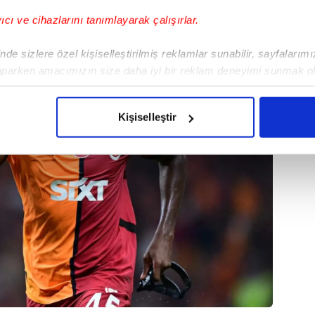
yıcı ve cihazlarını tanımlayarak çalışırlar.
de sizlere özel kişiselleştirilmiş reklamlar sunabilir, sayfalarım
aparken amacımızın size daha iyi bir reklam deneyimi sunmak ol
imizden gelen çabayı gösterdiğimizi ve bu noktada, reklamların ma
olduğunu sizlere hatırlatmak isteriz.
Kişiselleştir
çerezlere izin vermedikleri takdirde, kullanıcılara hedefli reklaml
abilmek için İnternet Sitemizde kendimize ve üçüncü kişilere ait 
isel verileriniz işlenmekte olup gerekli olan çerezler bilgi toplum
 çerezler, sitemizin daha işlevsel kılınması ve kişiselleştirilmes
 yapılması, amaçlarıyla sınırlı olarak açık rızanız dahilinde kulla
aşağıda yer alan panel vasıtasıyla belirleyebilirsiniz. Çerezlere iliş
lgilendirme Metnimizi
ziyaret edebilirsiniz.
Korunması Kanunu uyarınca hazırlanmış Aydınlatma Metnimizi okum