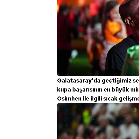
Galatasaray'da geçtiğimiz sez
kupa başarısının en büyük mim
Osimhen ile ilgili sıcak geli