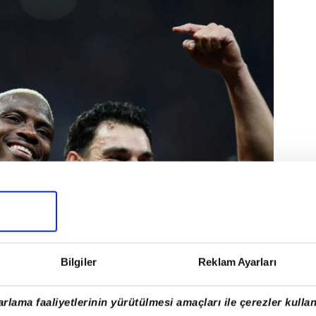
Bilgiler
Reklam Ayarları
melerin sonunda Osimhen konusunda
rlama faaliyetlerinin yürütülmesi amaçları ile çerezler kullan
er yalnızca imzaya kalmıştı.