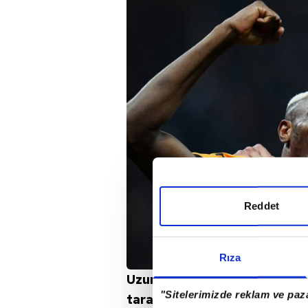
Reddet
Rıza
Uzun ve sancılı geçen görüş
"Sitelerimizde reklam ve paza
taraflar el sıkışmış ve transf