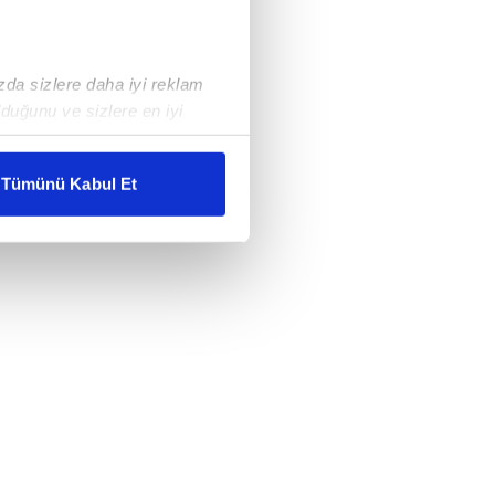
ızda sizlere daha iyi reklam
duğunu ve sizlere en iyi
liyetlerimizi karşılamak
Tümünü Kabul Et
ar gösterilmeyecektir."
çerezler kullanılmaktadır. Bu
u hizmetlerinin sunulması
i ve sizlere yönelik
nılacaktır.
kin detaylı bilgi için Ayarlar
ak ve sitemizde ilgili