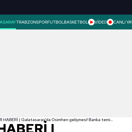
ASARAY
TRABZONSPOR
FUTBOL
BASKETBOL
VİDEO
CANLI YA
TRANSFER HABERİ | Galatasaray'da Osimhen gelişmesi! Banka teminatları...
HABERİ |