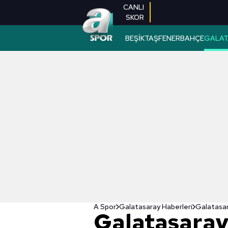
CANLI
SKOR
BEŞİKTAŞ
FENERBAHÇE
GALAT
A Spor
Galatasaray Haberleri
Galatasara
Galatasaray'