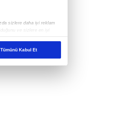
ızda sizlere daha iyi reklam
duğunu ve sizlere en iyi
liyetlerimizi karşılamak
Tümünü Kabul Et
ar gösterilmeyecektir."
çerezler kullanılmaktadır. Bu
u hizmetlerinin sunulması
i ve sizlere yönelik
nılacaktır.
kin detaylı bilgi için Ayarlar
ak ve sitemizde ilgili