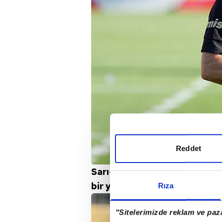
Reddet
Sarı-Kırmızılılar bir yandan li
bir yandan da kulübe sürekli m
Rıza
"Sitelerimizde reklam ve paza