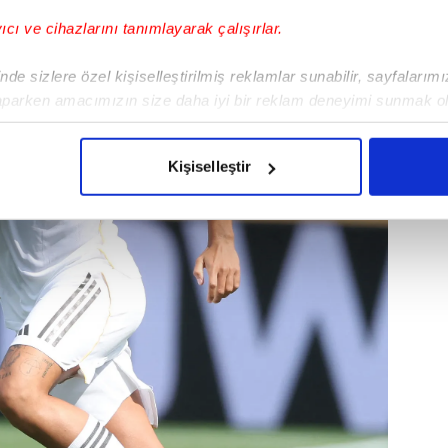
yıcı ve cihazlarını tanımlayarak çalışırlar.
de sizlere özel kişiselleştirilmiş reklamlar sunabilir, sayfalarım
aparken amacımızın size daha iyi bir reklam deneyimi sunmak ol
imizden gelen çabayı gösterdiğimizi ve bu noktada, reklamların ma
olduğunu sizlere hatırlatmak isteriz.
Kişiselleştir
çerezlere izin vermedikleri takdirde, kullanıcılara hedefli reklaml
abilmek için İnternet Sitemizde kendimize ve üçüncü kişilere ait 
isel verileriniz işlenmekte olup gerekli olan çerezler bilgi toplum
 çerezler, sitemizin daha işlevsel kılınması ve kişiselleştirilmes
 yapılması, amaçlarıyla sınırlı olarak açık rızanız dahilinde kulla
aşağıda yer alan panel vasıtasıyla belirleyebilirsiniz. Çerezlere iliş
lgilendirme Metnimizi
ziyaret edebilirsiniz.
Korunması Kanunu uyarınca hazırlanmış Aydınlatma Metnimizi okum