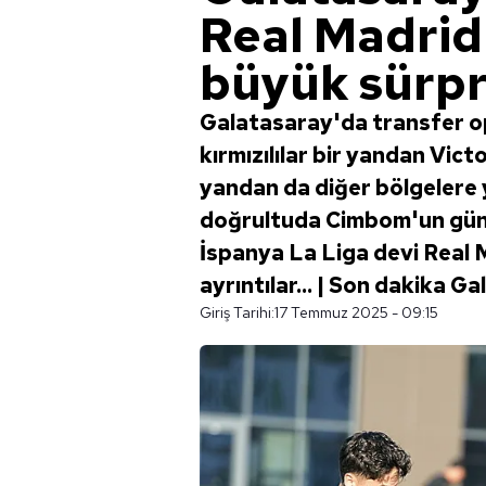
Real Madrid
büyük sürpr
Galatasaray'da transfer o
kırmızılılar bir yandan Vic
yandan da diğer bölgelere 
doğrultuda Cimbom'un günde
İspanya La Liga devi Real Ma
ayrıntılar... | Son dakika 
Giriş Tarihi:
17 Temmuz 2025 - 09:15