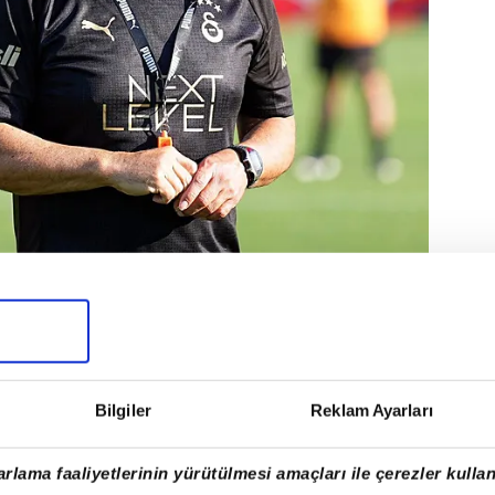
stedeki isimlerle ilgili çalışmalar yaparken,
Bilgiler
Reklam Ayarları
enajer önerileri geliyor.
rlama faaliyetlerinin yürütülmesi amaçları ile çerezler kullan