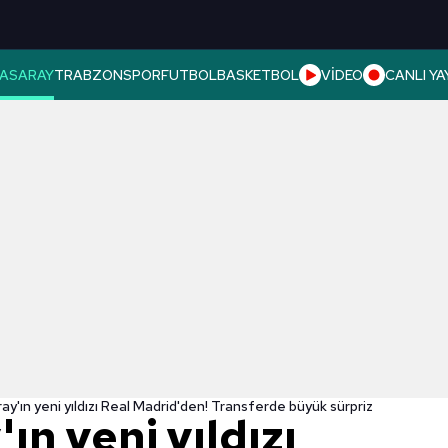
ASARAY
TRABZONSPOR
FUTBOL
BASKETBOL
VİDEO
CANLI YA
y'ın yeni yıldızı Real Madrid'den! Transferde büyük sürpriz
ın yeni yıldızı