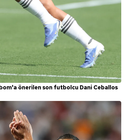
 çerezlerle ilgili bilgi almak için lütfen
tıklayınız
.
bom'a önerilen son futbolcu Dani Ceballos