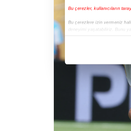
Bu çerezler, kullanıcıların tara
Bu çerezlere izin vermeniz halin
deneyimi yaşatabiliriz. Bunu y
içerikleri sunabilmek adına el
noktasında tek gelir kalemimiz 
Her halükârda, kullanıcılar, bu 
Sizlere daha iyi bir hizmet sun
çerezler vasıtasıyla çeşitli kiş
amacıyla kullanılmaktadır. Diğer
reklam/pazarlama faaliyetlerinin
Çerezlere ilişkin tercihlerinizi 
butonuna tıklayabilir,
Çerez Bi
6698 sayılı Kişisel Verilerin 