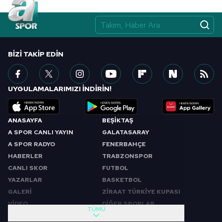
BIZI TAKIP EDIN
UYGULAMALARIMIZI İNDİRİN!
ANASAYFA
BEŞİKTAŞ
A SPOR CANLI YAYIN
GALATASARAY
A SPOR RADYO
FENERBAHÇE
HABERLER
TRABZONSPOR
CANLI SKOR
FUTBOL
YAZARLAR
BASKETBOL
GALERİ
ZİRAAT TÜRKİYE KUPASI
VİDEO
DİĞER SPORLAR
TÜMÜ