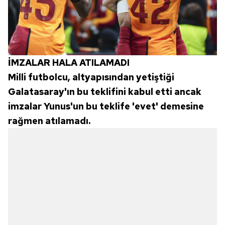
Sitemizde kendimize ve üçüncü kişilere ait çerezler
kullanılmaktadır. Bu çerezler vasıtasıyla çeşitli kişisel
verileriniz işlenmekte olup gerekli olan çerezler bilgi
toplumu hizmetlerinin sunulması amacıyla
kullanılmaktadır. Diğer çerezler, sitemizin daha işlevsel
İMZALAR HALA ATILAMADI
kılınması ve kişiselleştirilmesi ve sizlere yönelik
Milli futbolcu, altyapısından yetiştiği
reklam/pazarlama faaliyetlerinin yapılması, amaçlarıyla
Galatasaray'ın bu teklifini kabul etti ancak
sınırlı olarak açık rızanız dahilinde kullanılacaktır.
imzalar Yunus'un bu teklife 'evet' demesine
Çerezlere ilişkin tercihlerinizi aşağıda yer alan panel
rağmen atılamadı.
vasıtasıyla belirleyebilirsiniz. Çerezlere ilişkin detaylı bilgi
için Ayarlar butonuna tıklayabilir,
Çerez Bilgilendirme
Metnimizi
ziyaret edebilirsiniz.
6698 sayılı Kişisel Verilerin Korunması Kanunu uyarınca
hazırlanmış Aydınlatma Metnimizi okumak ve sitemizde
ilgili mevzuata uygun olarak kullanılan çerezlerle ilgili bilgi
almak için lütfen
tıklayınız
.