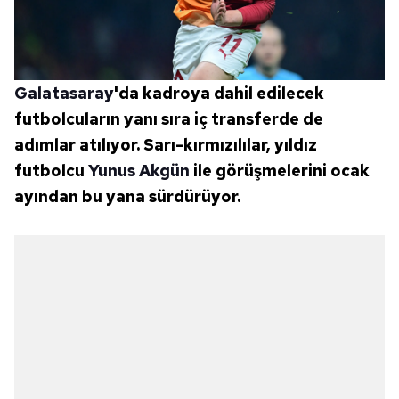
Galatasaray
'da kadroya dahil edilecek
futbolcuların yanı sıra iç transferde de
adımlar atılıyor. Sarı-kırmızılılar, yıldız
futbolcu
Yunus Akgün
ile görüşmelerini ocak
ayından bu yana sürdürüyor.