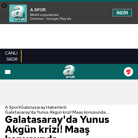
×
A SPOR
İNDİR
Mobil uygulaması
Ücretsiz - Google Play'de
CANLI
SKOR
A Spor
Galatasaray Haberleri
Galatasaray'da Yunus Akgün krizi! Maaş konusunda...
Galatasaray'da Yunus
Akgün krizi! Maaş