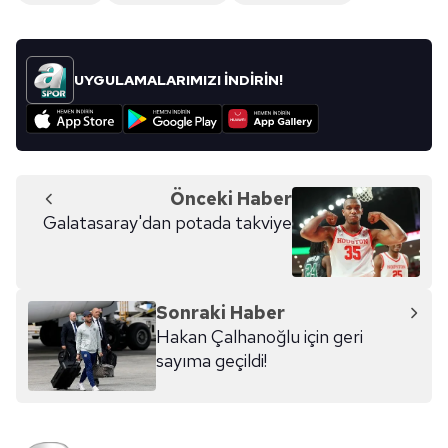
UYGULAMALARIMIZI İNDİRİN!
Önceki Haber
Galatasaray'dan potada takviye
Sonraki Haber
Hakan Çalhanoğlu için geri
sayıma geçildi!