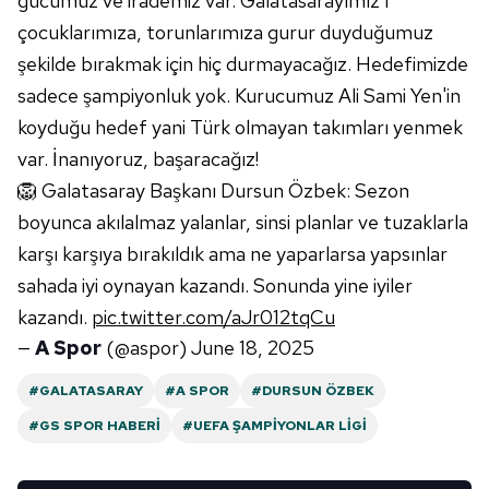
gücümüz ve irademiz var. Galatasarayımız'ı
kullanılmaktadır. Bu çerezler vasıtasıyla çeşitli kişisel
çocuklarımıza, torunlarımıza gurur duyduğumuz
verileriniz işlenmekte olup gerekli olan çerezler bilgi
şekilde bırakmak için hiç durmayacağız. Hedefimizde
toplumu hizmetlerinin sunulması amacıyla
sadece şampiyonluk yok. Kurucumuz Ali Sami Yen'in
kullanılmaktadır. Diğer çerezler, sitemizin daha işlevsel
kılınması ve kişiselleştirilmesi ve sizlere yönelik
koyduğu hedef yani Türk olmayan takımları yenmek
reklam/pazarlama faaliyetlerinin yapılması, amaçlarıyla
var. İnanıyoruz, başaracağız!
sınırlı olarak açık rızanız dahilinde kullanılacaktır.
🦁 Galatasaray Başkanı Dursun Özbek: Sezon
boyunca akılalmaz yalanlar, sinsi planlar ve tuzaklarla
Çerezlere ilişkin tercihlerinizi aşağıda yer alan panel
karşı karşıya bırakıldık ama ne yaparlarsa yapsınlar
vasıtasıyla belirleyebilirsiniz. Çerezlere ilişkin detaylı bilgi
için Ayarlar butonuna tıklayabilir,
Çerez Bilgilendirme
sahada iyi oynayan kazandı. Sonunda yine iyiler
Metnimizi
ziyaret edebilirsiniz.
kazandı.
pic.twitter.com/aJr012tqCu
—
A Spor
(@aspor)
June 18, 2025
6698 sayılı Kişisel Verilerin Korunması Kanunu uyarınca
hazırlanmış Aydınlatma Metnimizi okumak ve sitemizde
#GALATASARAY
#A SPOR
#DURSUN ÖZBEK
ilgili mevzuata uygun olarak kullanılan çerezlerle ilgili bilgi
#GS SPOR HABERI
#UEFA ŞAMPIYONLAR LIGI
almak için lütfen
tıklayınız
.