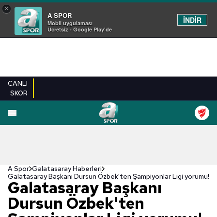
×
A SPOR
İNDİR
Mobil uygulaması
Ücretsiz - Google Play'de
CANLI
SKOR
A Spor
Galatasaray Haberleri
Galatasaray Başkanı Dursun Özbek'ten Şampiyonlar Ligi yorumu!
Galatasaray Başkanı
Dursun Özbek'ten