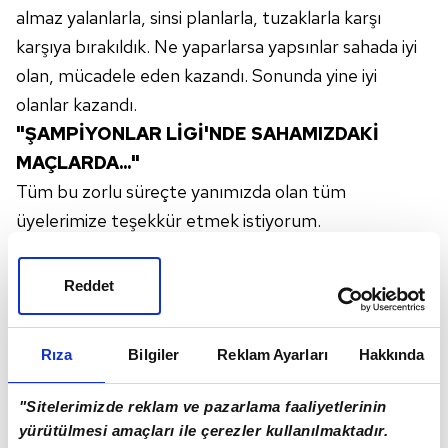
almaz yalanlarla, sinsi planlarla, tuzaklarla karşı
karşıya bırakıldık. Ne yaparlarsa yapsınlar sahada iyi
olan, mücadele eden kazandı. Sonunda yine iyi
olanlar kazandı.
"ŞAMPİYONLAR LİGİ'NDE SAHAMIZDAKİ
MAÇLARDA..."
Tüm bu zorlu süreçte yanımızda olan tüm
üyelerimize teşekkür etmek istiyorum.
Galatasaray'ın başka hiçbir kulüpte göremediğimiz
değerleriyle bizi gerektiğinde eleştirdiniz, yanımızda
Reddet
oldunuz. Göreve geldiğimden bu yana sevgi ve saygı
ortamının en önemli destekçisi oldunuz. Her zaman
Rıza
Bilgiler
Reklam Ayarları
Hakkında
yanımızda olan taraftarlarımız, stadyumumuzu
herkesin hayran olduğu ortama çeviren kardeşlerime
"Sitelerimizde reklam ve pazarlama faaliyetlerinin
teşekkürlerimi gönderiyorum. Şampiyonlar Ligi'nde
yürütülmesi amaçları ile çerezler kullanılmaktadır.