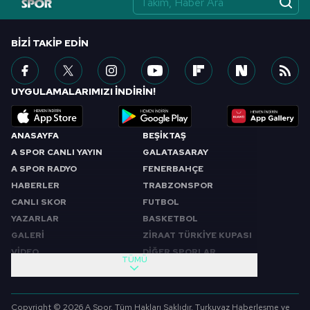
BIZI TAKIP EDIN
UYGULAMALARIMIZI İNDİRİN!
ANASAYFA
BEŞİKTAŞ
A SPOR CANLI YAYIN
GALATASARAY
A SPOR RADYO
FENERBAHÇE
HABERLER
TRABZONSPOR
CANLI SKOR
FUTBOL
YAZARLAR
BASKETBOL
GALERİ
ZİRAAT TÜRKİYE KUPASI
VİDEO
DİĞER SPORLAR
TÜMÜ
PROGRAMLAR
VIDEO
SABAH SPORU
FUTBOL
Copyright © 2026 A Spor. Tüm Hakları Saklıdır. Turkuvaz Haberleşme ve