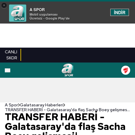
×
A SPOR
İNDİR
Mobil uygulaması
Ücretsiz - Google Play'de
CANLI
SKOR
A Spor
Galatasaray Haberleri
TRANSFER HABERİ - Galatasaray'da flaş Sacha Boey gelişmesi! B.Münih'ten açıklama...
TRANSFER HABERİ -
Galatasaray'da flaş Sacha