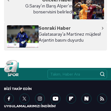
G.Saray'ın Barış Alper'ın
bonservisini belirledi
Sonraki Haber
Galatasaray'a Martinez müjdesi!
Arjantin basını duyurdu
BIZI TAKIP EDIN
UYGULAMALARIMIZI İNDİRİN!