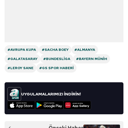
#AVRUPA KUPA
#SACHA BOEY
#ALMANYA
#GALATASARAY
#BUNDESLIGA
#BAYERN MÜNIH
#LEROY SANE
#GS SPOR HABERI
UYGULAMALARIMIZI İNDİRİN!
Önceki Haber