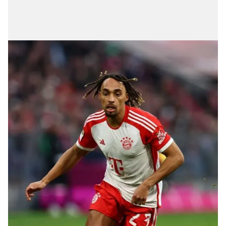
6698 sayılı Kişisel Verilerin Korunması Kanunu uyarınca
hazırlanmış Aydınlatma Metnimizi okumak ve sitemizde
ilgili mevzuata uygun olarak kullanılan çerezlerle ilgili bilgi
almak için lütfen
tıklayınız
.