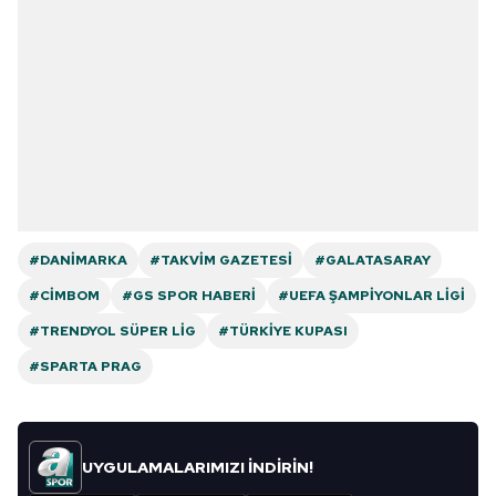
#DANIMARKA
#TAKVIM GAZETESI
#GALATASARAY
#CIMBOM
#GS SPOR HABERI
#UEFA ŞAMPIYONLAR LIGI
#TRENDYOL SÜPER LIG
#TÜRKIYE KUPASI
#SPARTA PRAG
UYGULAMALARIMIZI İNDİRİN!