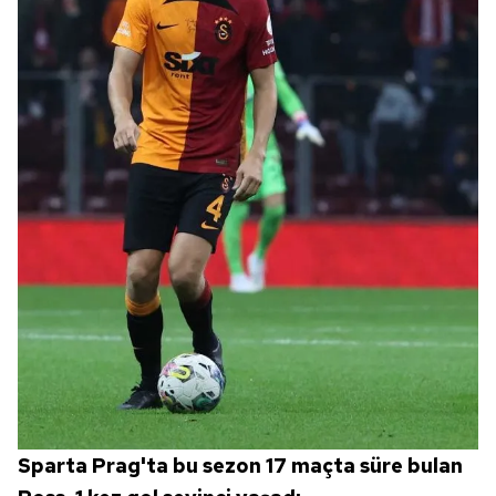
için Ayarlar butonuna tıklayabilir,
Çerez Bilgilendirme
Metnimizi
ziyaret edebilirsiniz.
6698 sayılı Kişisel Verilerin Korunması Kanunu uyarınca
hazırlanmış Aydınlatma Metnimizi okumak ve sitemizde
ilgili mevzuata uygun olarak kullanılan çerezlerle ilgili bilgi
almak için lütfen
tıklayınız
.
Sparta Prag'ta bu sezon 17 maçta süre bulan