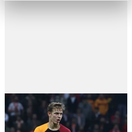
kalemimiz olduğunu sizlere hatırlatmak isteriz.
Her halükârda, kullanıcılar, bu çerezlere izin vermedikleri
takdirde, kullanıcılara hedefli reklamlar
gösterilmeyecektir."
Sizlere daha iyi bir hizmet sunabilmek için İnternet
Sitemizde kendimize ve üçüncü kişilere ait çerezler
kullanılmaktadır. Bu çerezler vasıtasıyla çeşitli kişisel
verileriniz işlenmekte olup gerekli olan çerezler bilgi
toplumu hizmetlerinin sunulması amacıyla
kullanılmaktadır. Diğer çerezler, sitemizin daha işlevsel
kılınması ve kişiselleştirilmesi ve sizlere yönelik
reklam/pazarlama faaliyetlerinin yapılması, amaçlarıyla
sınırlı olarak açık rızanız dahilinde kullanılacaktır.
Çerezlere ilişkin tercihlerinizi aşağıda yer alan panel
vasıtasıyla belirleyebilirsiniz. Çerezlere ilişkin detaylı bilgi