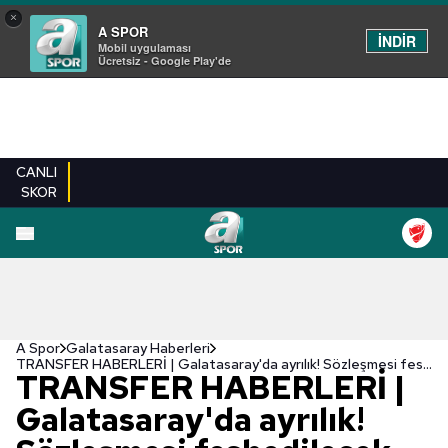
×
A SPOR
İNDİR
Mobil uygulaması
Ücretsiz - Google Play'de
CANLI
SKOR
A Spor
Galatasaray Haberleri
TRANSFER HABERLERİ | Galatasaray'da ayrılık! Sözleşmesi feshedilecek
TRANSFER HABERLERİ |
Galatasaray'da ayrılık!