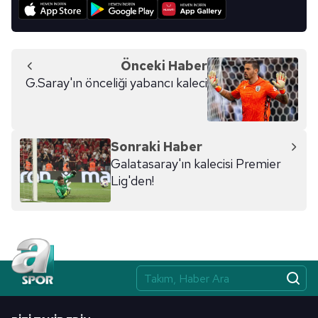
Önceki Haber
G.Saray'ın önceliği yabancı kaleci
Sonraki Haber
Galatasaray'ın kalecisi Premier
Lig'den!