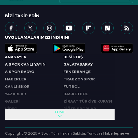
BIZI TAKIP EDIN
UYGULAMALARIMIZI İNDİRİN!
ANASAYFA
BEŞİKTAŞ
A SPOR CANLI YAYIN
GALATASARAY
A SPOR RADYO
FENERBAHÇE
HABERLER
TRABZONSPOR
CANLI SKOR
FUTBOL
YAZARLAR
BASKETBOL
GALERİ
ZİRAAT TÜRKİYE KUPASI
VİDEO
DİĞER SPORLAR
TÜMÜ
PROGRAMLAR
VIDEO
SABAH SPORU
FUTBOL
Copyright © 2026 A Spor. Tüm Hakları Saklıdır. Turkuvaz Haberleşme ve