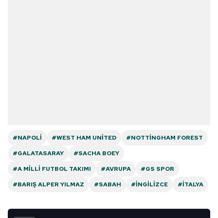
#NAPOLI
#WEST HAM UNITED
#NOTTINGHAM FOREST
#GALATASARAY
#SACHA BOEY
#A MILLI FUTBOL TAKIMI
#AVRUPA
#GS SPOR
#BARIŞ ALPER YILMAZ
#SABAH
#İNGILIZCE
#İTALYA