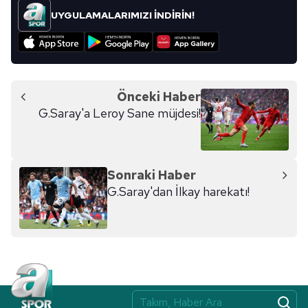
UYGULAMALARIMIZI İNDİRİN!
Önceki Haber
G.Saray'a Leroy Sane müjdesi!
Sonraki Haber
G.Saray'dan İlkay harekatı!