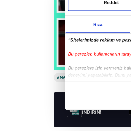
Reddet
Rıza
"Sitelerimizde reklam ve paza
Bu çerezler, kullanıcıların tara
Bu çerezlere izin vermeniz halin
deneyimi yaşatabiliriz. Bunu y
#MAURO ICARDI
#OKAN BURUK
#
içerikleri sunabilmek adına el
noktasında tek gelir kalemimiz 
Her halükârda, kullanıcılar, bu 
UYGULAMALARIMIZ
İNDİRİN!
Sizlere daha iyi bir hizmet sun
çerezler vasıtasıyla çeşitli kiş