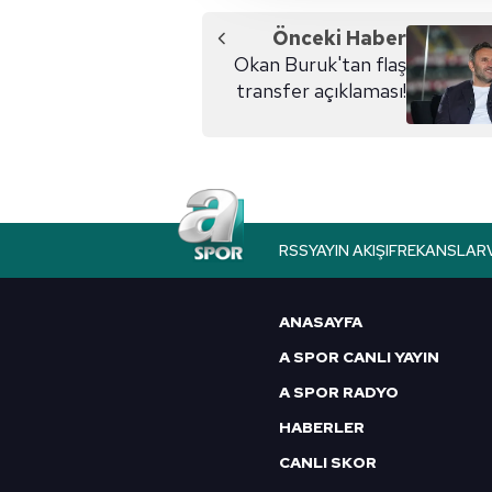
amacıyla kullanılmaktadır. Diğer
reklam/pazarlama faaliyetlerinin
Önceki Haber
Okan Buruk'tan flaş
Çerezlere ilişkin tercihlerinizi 
transfer açıklaması!
butonuna tıklayabilir,
Çerez Bi
6698 sayılı Kişisel Verilerin 
mevzuata uygun olarak kullanılan
RSS
YAYIN AKIŞI
FREKANSLAR
ANASAYFA
A SPOR CANLI YAYIN
A SPOR RADYO
HABERLER
CANLI SKOR