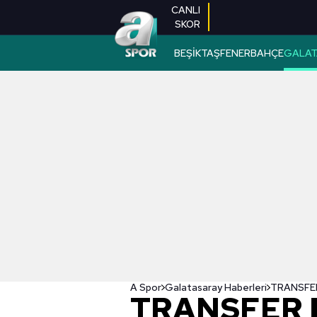
CANLI
SKOR
BEŞİKTAŞ
FENERBAHÇE
GALAT
A Spor
Galatasaray Haberleri
TRANSFER H