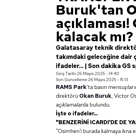
Buruk'tan 
açıklaması!
kalacak mı?
Galatasaray teknik direkt
takımdaki geleceğine dair 
ifadeler... | Son dakika GS 
Giriş Tarihi:
26 Mayıs 2025 - 14:40
Son Güncelleme:
26 Mayıs 2025 - 15:13
RAMS Park
'ta basın mensupları
direktörü
Okan Buruk
, Victor O
açıklamalarda bulundu.
İşte o ifadeler...
"BENZERİNİ ICARDI'DE DE Y
"Osimhen'i burada kalmaya ikna ede