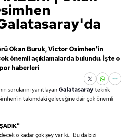
Osimhen
 Galatasaray'da
örü Okan Buruk, Victor Osimhen'in
çok önemli açıklamalarda bulundu. İşte o
spor haberleri
nın sorularını yanıtlayan
Galatasaray
teknik
simhen'in takımdaki geleceğine dair çok önemli
AŞADIK"
cek o kadar çok şey var ki... Bu da bizi