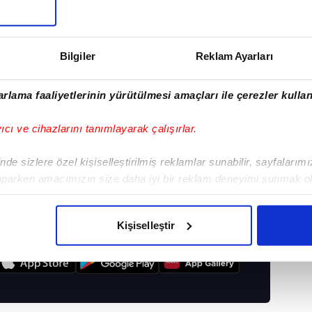
Bilgiler
Reklam Ayarları
Okan Buruk'tan Jose
rlama faaliyetlerinin yürütülmesi amaçları ile çerezler kullan
Mourinho'ya flaş gönderme!
"Onu hiç dikkate almadık"
yıcı ve cihazlarını tanımlayarak çalışırlar.
de sizlere özel kişiselleştirilmiş reklamlar sunabilir, sayfalarım
aparken amacımızın size daha iyi bir reklam deneyimi sunmak ol
GALATASARAY
#RAMS PARK
#GS SPOR
imizden gelen çabayı gösterdiğimizi ve bu noktada, reklamların ma
olduğunu sizlere hatırlatmak isteriz.
Kişiselleştir
çerezlere izin vermedikleri takdirde, kullanıcılara hedefli reklaml
I
abilmek için İnternet Sitemizde kendimize ve üçüncü kişilere ait 
isel verileriniz işlenmekte olup gerekli olan çerezler bilgi toplum