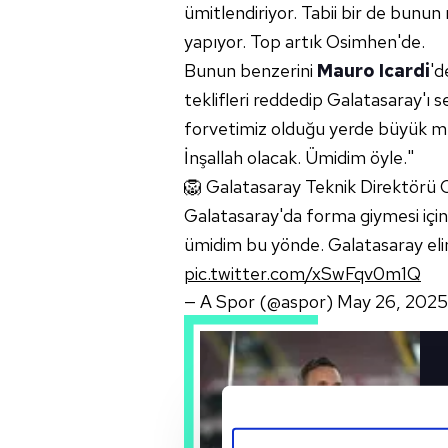
ümitlendiriyor. Tabii bir de bunun
yapıyor. Top artık Osimhen'de.
Bunun benzerini
Mauro Icardi
'd
teklifleri reddedip Galatasaray'ı se
forvetimiz olduğu yerde büyük mut
İnşallah olacak. Ümidim öyle."
🦁 Galatasaray Teknik Direktörü 
Galatasaray'da forma giymesi için
ümidim bu yönde. Galatasaray eli
pic.twitter.com/xSwFqv0m1Q
— A Spor (@aspor)
May 26, 2025