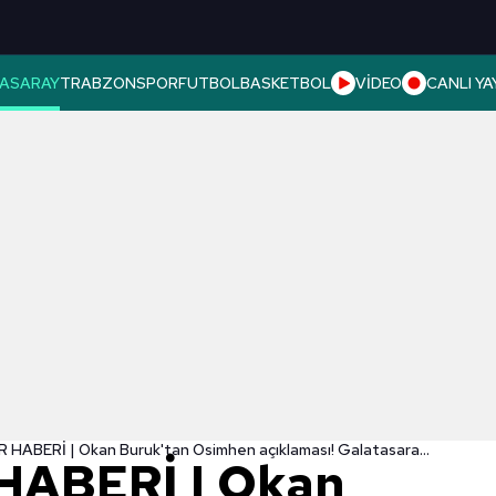
ASARAY
TRABZONSPOR
FUTBOL
BASKETBOL
VİDEO
CANLI YA
TRANSFER HABERİ | Okan Buruk'tan Osimhen açıklaması! Galatasaray'da kalacak mı?
ABERİ | Okan