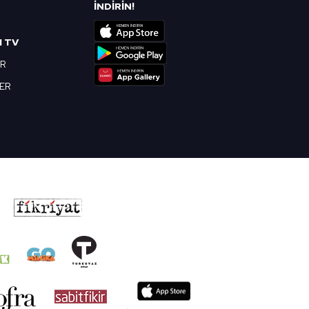
R
İNDİRİN!
I TV
OR
BER