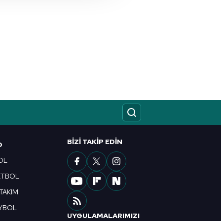
i ve sizlere yönelik
nılacaktır.
kin detaylı bilgi için Ayarlar
ak ve sitemizde ilgili
BIZI TAKIP EDIN
O
OL
ETBOL
 TAKIM
YBOL
UYGULAMALARIMIZI