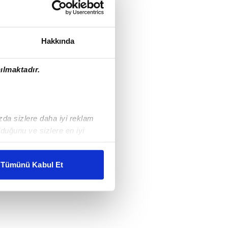
Hakkında
ılmaktadır.
ızda sizlere daha iyi reklam
duğunu ve sizlere en iyi
liyetlerimizi karşılamak
Tümünü Kabul Et
ar gösterilmeyecektir."
çerezler kullanılmaktadır. Bu
u hizmetlerinin sunulması