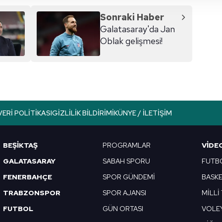
 çerezler, sitemizin daha işlevsel kılınması ve kişiselleştirilmes
 yapılması, amaçlarıyla sınırlı olarak açık rızanız dahilinde kulla
Sonraki Haber
Galatasaray'da Jan
aşağıda yer alan panel vasıtasıyla belirleyebilirsiniz. Çerezlere iliş
Oblak gelişmesi!
lgilendirme Metnimizi
ziyaret edebilirsiniz.
Korunması Kanunu uyarınca hazırlanmış Aydınlatma Metnimizi okum
 çerezlerle ilgili bilgi almak için lütfen
tıklayınız
.
VERI POLITIKASI
GIZLILIK BILDIRIMI
KÜNYE / İLETIŞIM
BEŞİKTAŞ
PROGRAMLAR
VIDE
GALATASARAY
SABAH SPORU
FUTB
FENERBAHÇE
SPOR GÜNDEMİ
BASK
TRABZONSPOR
SPOR AJANSI
MİLLİ
FUTBOL
GÜN ORTASI
VOLE