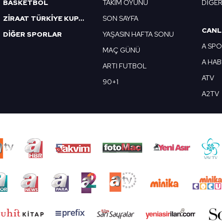
BASKETBOL
TAKIM OYUNU
DİĞE
ZİRAAT TÜRKİYE KUPASI
SON SAYFA
CANL
DİĞER SPORLAR
YAŞASIN HAFTA SONU
A SP
MAÇ GÜNÜ
A HA
ARTI FUTBOL
ATV
90+1
A2TV