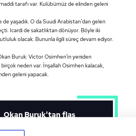
 maddi tarafı var. Kulübümüz de elinden geleni
e de yaşadık. O da Suudi Arabistan'dan gelen
çti. Icardi de sakatlıktan dönüyor. Böyle iki
luluk olacak. Bununla ilgili süreç devam ediyor.
Okan Buruk: Victor Osimhen'in yeniden
 birçok neden var. İnşallah Osimhen kalacak,
nden geleni yapacak.
Okan Buruk'tan flaş
transfer açıklaması!