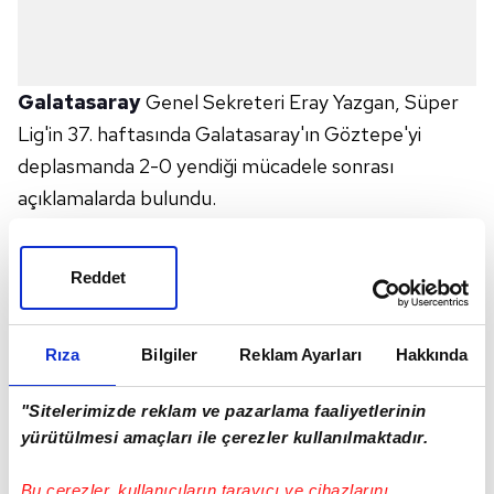
Galatasaray
Genel Sekreteri Eray Yazgan, Süper
Lig'in 37. haftasında Galatasaray'ın Göztepe'yi
deplasmanda 2-0 yendiği mücadele sonrası
açıklamalarda bulundu.
Transferle ilgili konuşan Yazgan,
Victor Osimhen
'in
geleceği için gelen soruya da cevap verdi.
Reddet
"KİMSENİN ŞÜPHESİ OLMASIN"
Osimhen için yoğun bir çalışma yürüttüklerini ifade
Rıza
Bilgiler
Reklam Ayarları
Hakkında
eden Yazgan,
"Futboldan sorumlu
arkadaşlarımız var. Ellerinden gelen bütün
"Sitelerimizde reklam ve pazarlama faaliyetlerinin
gayreti sarf ediyorlar. Hocamızın da arzuları
yürütülmesi amaçları ile çerezler kullanılmaktadır.
doğrultusunda, Şampiyonlar Ligi'ne ve
önümüzdeki seneye yakışır kadroyu kurmak
Bu çerezler, kullanıcıların tarayıcı ve cihazlarını