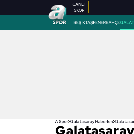
CANLI
SKOR
BEŞİKTAŞ
FENERBAHÇE
GALAT
A Spor
Galatasaray Haberleri
Galatasara
Galatasara