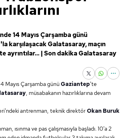
rlıklarını
linde 14 Mayıs Çarşamba günü
la karşılaşacak Galatasaray, maçın
şte ayrıntılar... | Son dakika Galatasaray
 14 Mayıs Çarşamba günü
Gaziantep
'te
latasaray
, müsabakanın hazırlıklarına devam
ri'ndeki antrenman, teknik direktör
Okan Buruk
man, ısınma ve pas çalışmasıyla başladı. 10'a 2
m eden idmanda futbolcular 3 takıma ayrılarak