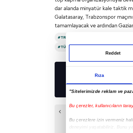
dar alanda minyatür kale taktik m
Galatasaray, Trabzonspor maçının 
tamamlayacak ve ardından Gazia
#TRABZONSPOR
#OKAN BURUK
#TÜRKIYE KUPASI
Reddet
Rıza
UYGULAMALARIMIZ
İNDİRİN!
"Sitelerimizde reklam ve paza
Bu çerezler, kullanıcıların tara
Önceki Haber
G.Saray'dan Boey
Bu çerezlere izin vermeniz halin
hamlesi!
deneyimi yaşatabiliriz. Bunu y