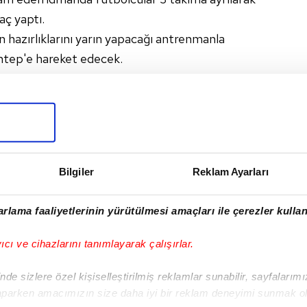
aç yaptı.
hazırlıklarını yarın yapacağı antrenmanla
ntep'e hareket edecek.
#GAZIANTEP
#GALATASARAY
#GS SPOR HABERI
Bilgiler
Reklam Ayarları
I
rlama faaliyetlerinin yürütülmesi amaçları ile çerezler kullan
yıcı ve cihazlarını tanımlayarak çalışırlar.
Sonraki Haber
G.Saray Erkek
de sizlere özel kişiselleştirilmiş reklamlar sunabilir, sayfalarım
Basketbol Takımı
aparken amacımızın size daha iyi bir reklam deneyimi sunmak ol
İstanbul'a döndü