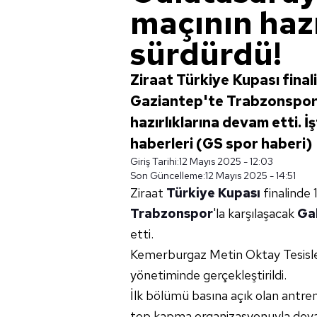
maçının hazı
sürdürdü!
Ziraat Türkiye Kupası fina
Gaziantep'te Trabzonspor'
hazırlıklarına devam etti. İ
haberleri (GS spor haberi)
Giriş Tarihi:
12 Mayıs 2025 - 12:03
Son Güncelleme:
12 Mayıs 2025 - 14:51
Ziraat
Türkiye Kupası
finalinde
Trabzonspor
'la karşılaşacak
Ga
etti.
Kemerburgaz Metin Oktay Tesisle
yönetiminde gerçekleştirildi.
İlk bölümü basına açık olan antren
top kapma organizasyonuyla deva