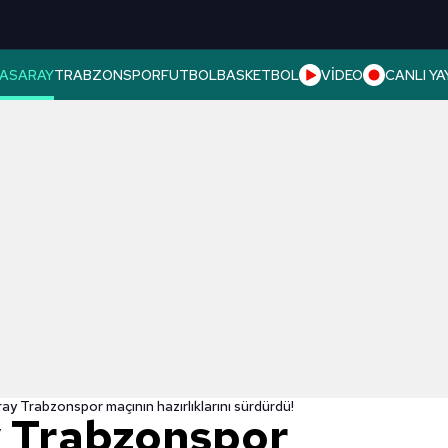
ASARAY
TRABZONSPOR
FUTBOL
BASKETBOL
VİDEO
CANLI YA
y Trabzonspor maçının hazırlıklarını sürdürdü!
y Trabzonspor