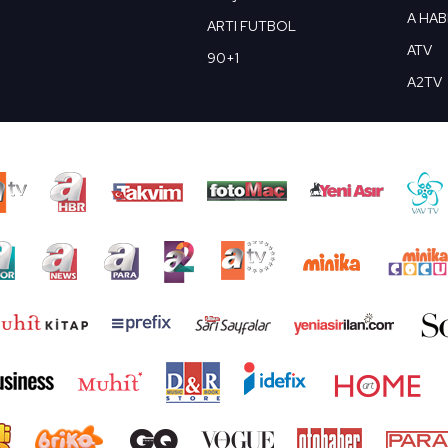
A HA
ARTI FUTBOL
ATV
90+1
A2TV