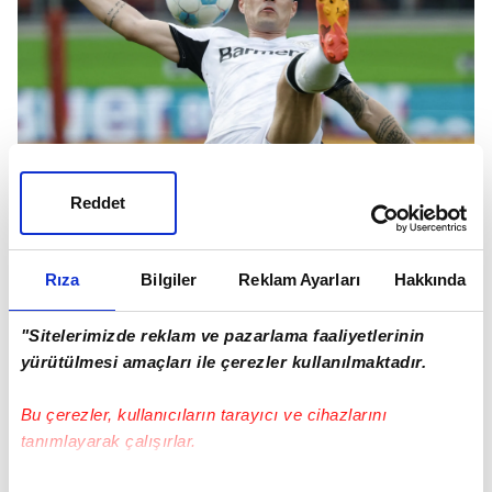
Reddet
GALATASARAY'IN MAÇLARINI TEK TEK
İZLİYOR
Rıza
Bilgiler
Reklam Ayarları
Hakkında
Birbirinden klas hücum oyuncularına sahip
sarı-kırmızılı takım, Avrupa'da başarı için orta
"Sitelerimizde reklam ve pazarlama faaliyetlerinin
yürütülmesi amaçları ile çerezler kullanılmaktadır.
sahasında kaliteyi artırma kararı aldı.
Leverkusen'den Xhaka ile temas kuruldu ve
Bu çerezler, kullanıcıların tarayıcı ve cihazlarını
olumlu sinyal sonrasında düğmeye basıldı.
tanımlayarak çalışırlar.