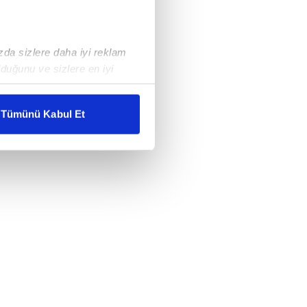
ızda sizlere daha iyi reklam
duğunu ve sizlere en iyi
liyetlerimizi karşılamak
Tümünü Kabul Et
ar gösterilmeyecektir."
çerezler kullanılmaktadır. Bu
u hizmetlerinin sunulması
i ve sizlere yönelik
nılacaktır.
kin detaylı bilgi için Ayarlar
ak ve sitemizde ilgili