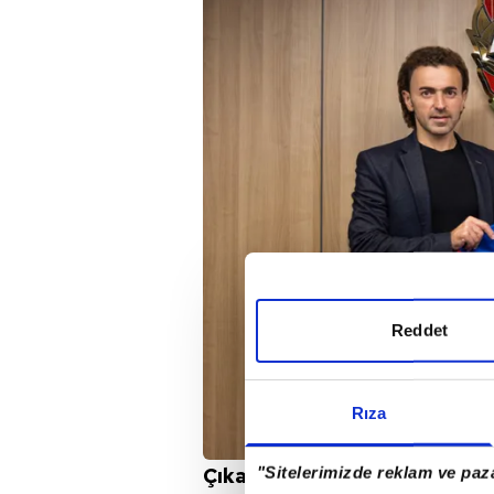
Reddet
Rıza
"Sitelerimizde reklam ve paza
Çıkan bu iddiaların ardından 