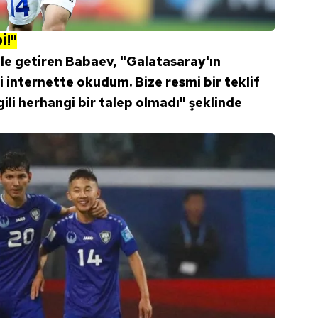
 çerezlerle ilgili bilgi almak için lütfen
tıklayınız
.
İ!"
ile getiren Babaev, "Galatasaray'ın
i internette okudum. Bize resmi bir teklif
lgili herhangi bir talep olmadı" şeklinde