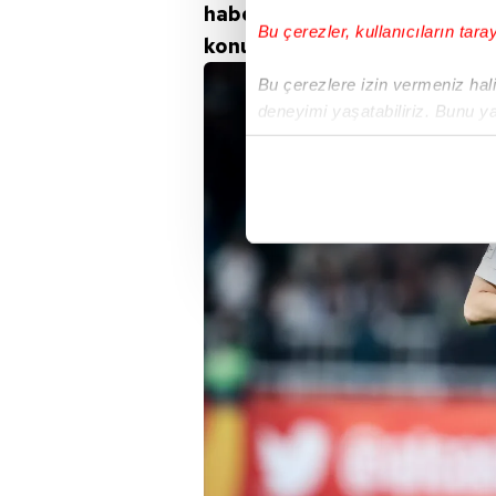
haberlere göre CSKA Moskov
Bu çerezler, kullanıcıların tara
konuya dair konuştu.
Bu çerezlere izin vermeniz halin
deneyimi yaşatabiliriz. Bunu y
içerikleri sunabilmek adına el
noktasında tek gelir kalemimiz 
Her halükârda, kullanıcılar, bu 
Sizlere daha iyi bir hizmet sun
çerezler vasıtasıyla çeşitli kiş
amacıyla kullanılmaktadır. Diğer
reklam/pazarlama faaliyetlerinin
Çerezlere ilişkin tercihlerinizi 
butonuna tıklayabilir,
Çerez Bi
6698 sayılı Kişisel Verilerin 