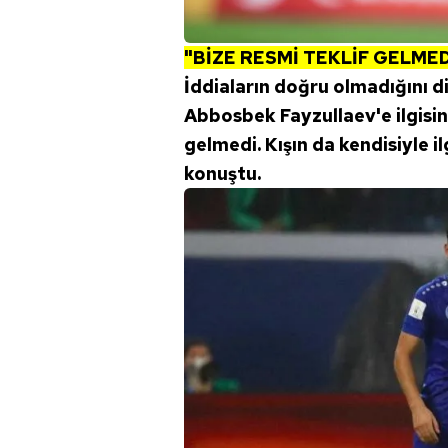
mevzuata uygun olarak kullanılan
"BİZE RESMİ TEKLİF GELMED
İddiaların doğru olmadığını d
Abbosbek Fayzullaev'e ilgisin
gelmedi. Kışın da kendisiyle i
konuştu.