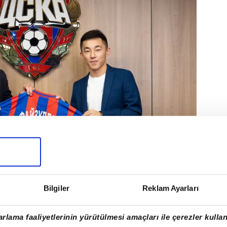
Bilgiler
Reklam Ayarları
rlama faaliyetlerinin yürütülmesi amaçları ile çerezler kullan
Hürriyet'te ve dış basında yer alan