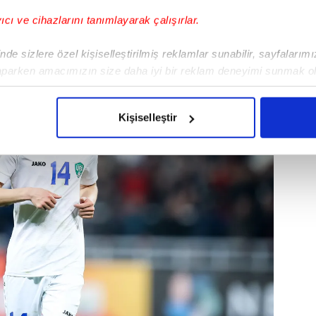
a Sportif Direktörü Roman Babaev,
yıcı ve cihazlarını tanımlayarak çalışırlar.
de sizlere özel kişiselleştirilmiş reklamlar sunabilir, sayfalarım
aparken amacımızın size daha iyi bir reklam deneyimi sunmak ol
imizden gelen çabayı gösterdiğimizi ve bu noktada, reklamların ma
olduğunu sizlere hatırlatmak isteriz.
Kişiselleştir
çerezlere izin vermedikleri takdirde, kullanıcılara hedefli reklaml
abilmek için İnternet Sitemizde kendimize ve üçüncü kişilere ait 
isel verileriniz işlenmekte olup gerekli olan çerezler bilgi toplum
 çerezler, sitemizin daha işlevsel kılınması ve kişiselleştirilmes
 yapılması, amaçlarıyla sınırlı olarak açık rızanız dahilinde kulla
aşağıda yer alan panel vasıtasıyla belirleyebilirsiniz. Çerezlere iliş
lgilendirme Metnimizi
ziyaret edebilirsiniz.
Korunması Kanunu uyarınca hazırlanmış Aydınlatma Metnimizi okum