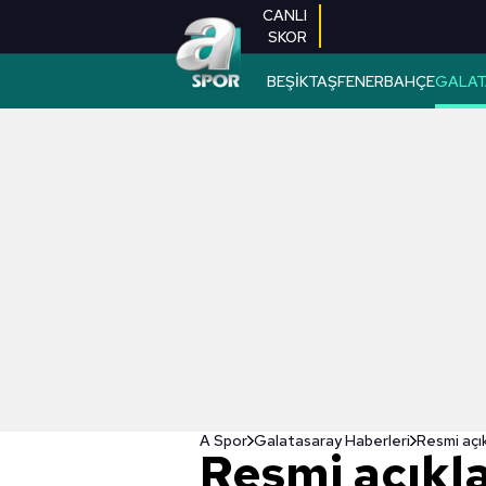
CANLI
SKOR
BEŞİKTAŞ
FENERBAHÇE
GALAT
A Spor
Galatasaray Haberleri
Resmi açı
Resmi açıkl