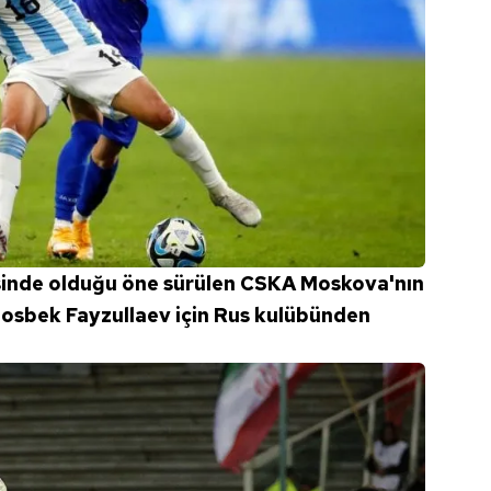
esinde olduğu öne sürülen CSKA Moskova'nın
osbek Fayzullaev için Rus kulübünden