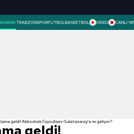
ASARAY
TRABZONSPOR
FUTBOL
BASKETBOL
VİDEO
CANLI YA
klama geldi! Abbosbek Fayzullaev Galatasaray'a mı geliyor?
ama geldi!