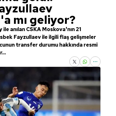
ayzullaev
'a mı geliyor?
 ile anılan CSKA Moskova'nın 21
ek Fayzullaev ile ilgili flaş gelişmeler
ncunun transfer durumu hakkında resmi
...