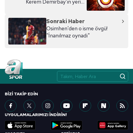
Kerem Demirbay'ın yerine
kılınması ve kişiselleştirilmesi ve sizlere yönelik
gelecek
reklam/pazarlama faaliyetlerinin yapılması, amaçlarıyla
sınırlı olarak açık rızanız dahilinde kullanılacaktır.
Sonraki Haber
Osimhen'den o isme övgü!
Çerezlere ilişkin tercihlerinizi aşağıda yer alan panel
"İnanılmaz oynadı"
vasıtasıyla belirleyebilirsiniz. Çerezlere ilişkin detaylı bilgi
için Ayarlar butonuna tıklayabilir,
Çerez Bilgilendirme
Metnimizi
ziyaret edebilirsiniz.
6698 sayılı Kişisel Verilerin Korunması Kanunu uyarınca
hazırlanmış Aydınlatma Metnimizi okumak ve sitemizde
ilgili mevzuata uygun olarak kullanılan çerezlerle ilgili bilgi
almak için lütfen
tıklayınız
.
BIZI TAKIP EDIN
UYGULAMALARIMIZI İNDİRİN!