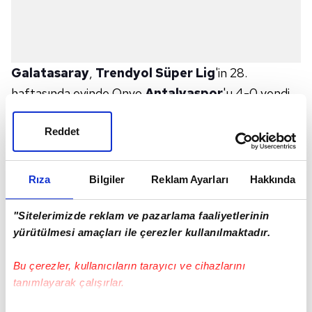
Galatasaray
,
Trendyol Süper Lig
'in 28.
haftasında evinde Onvo
Antalyaspor
'u 4-0 yendi.
Maçın ardından sarı kırmızılılarda
Fernando
Reddet
Muslera
açıklamalarda bulundu.
İŞTE O SÖZLER:
"
Alanyaspor
ve bu maçta çok konuşmalar oldu
Rıza
Bilgiler
Reklam Ayarları
Hakkında
aramızda, hocamız bizimle konuştu. Başlayanlar,
devam edenler, herkes büyük başarılara imza atmak
"Sitelerimizde reklam ve pazarlama faaliyetlerinin
yürütülmesi amaçları ile çerezler kullanılmaktadır.
isteyen oyuncular. Motivasyonumuz en üst
seviyede."
Bu çerezler, kullanıcıların tarayıcı ve cihazlarını
"Derbiler en güzelleridir. Futbolun şov olduğu,
tanımlayarak çalışırlar.
gösteri olduğu maçlardır. Oyuncular kendilerini