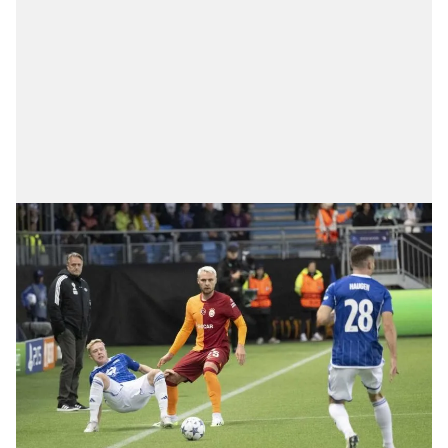
kılınması ve kişiselleştirilmesi ve sizlere yönelik
reklam/pazarlama faaliyetlerinin yapılması, amaçlarıyla
sınırlı olarak açık rızanız dahilinde kullanılacaktır.
Çerezlere ilişkin tercihlerinizi aşağıda yer alan panel
vasıtasıyla belirleyebilirsiniz. Çerezlere ilişkin detaylı bilgi
için Ayarlar butonuna tıklayabilir,
Çerez Bilgilendirme
Metnimizi
ziyaret edebilirsiniz.
6698 sayılı Kişisel Verilerin Korunması Kanunu uyarınca
hazırlanmış Aydınlatma Metnimizi okumak ve sitemizde
ilgili mevzuata uygun olarak kullanılan çerezlerle ilgili bilgi
almak için lütfen
tıklayınız
.