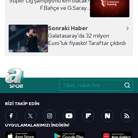
Süper Lig şampiyonu kim olacak?
F.Bahçe ve G.Saray...
Sonraki Haber
Galatasaray'da 32 milyon
Euro'luk fiyasko! Taraftar çıldırdı
BIZI TAKIP EDIN
UYGULAMALARIMIZI İNDİRİN!