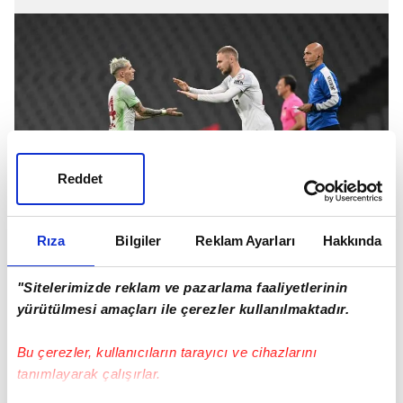
Reddet
Rıza
Bilgiler
Reklam Ayarları
Hakkında
Galatasaray, 2021 yılından bu yana sarı-
"Sitelerimizde reklam ve pazarlama faaliyetlerinin
kırmızılı formayı terleten 26 yaşındaki
yürütülmesi amaçları ile çerezler kullanılmaktadır.
futbolcuyu Roma'ya kiraladı.
Bu çerezler, kullanıcıların tarayıcı ve cihazlarını
tanımlayarak çalışırlar.