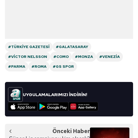
#TÜRKIYE GAZETESI
#GALATASARAY
#VICTOR NELSSON
#COMO
#MONZA
#VENEZIA
#PARMA
#ROMA
#GS SPOR
UYGULAMALARIMIZI İNDİRİN!
Önceki Haber