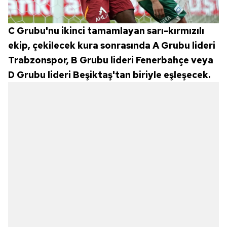
Çerezlere ilişkin tercihlerinizi aşağıda yer alan panel
vasıtasıyla belirleyebilirsiniz. Çerezlere ilişkin detaylı bilgi
C Grubu'nu ikinci tamamlayan sarı-kırmızılı
için Ayarlar butonuna tıklayabilir,
Çerez Bilgilendirme
ekip, çekilecek kura sonrasında A Grubu lideri
Metnimizi
ziyaret edebilirsiniz.
Trabzonspor, B Grubu lideri Fenerbahçe veya
6698 sayılı Kişisel Verilerin Korunması Kanunu uyarınca
D Grubu lideri Beşiktaş'tan biriyle eşleşecek.
hazırlanmış Aydınlatma Metnimizi okumak ve sitemizde
ilgili mevzuata uygun olarak kullanılan çerezlerle ilgili bilgi
almak için lütfen
tıklayınız
.