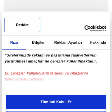
Reddet
Rıza
Bilgiler
Reklam Ayarları
Hakkında
"Sitelerimizde reklam ve pazarlama faaliyetlerinin
yürütülmesi amaçları ile çerezler kullanılmaktadır.
Bu çerezler, kullanıcıların tarayıcı ve cihazlarını
tanımlayarak çalışırlar.
Bu çerezlere izin vermeniz halinde sizlere özel
kişiselleştirilmiş reklamlar sunabilir, sayfalarımızda sizlere
Tümünü Kabul Et
daha iyi reklam deneyimi yaşatabiliriz. Bunu yaparken
amacımızın size daha iyi bir reklam deneyimi sunmak