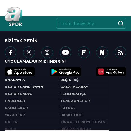
BIZI TAKIP EDIN
UYGULAMALARIMIZI İNDİRİN!
ANASAYFA
BEŞİKTAŞ
A SPOR CANLI YAYIN
GALATASARAY
A SPOR RADYO
FENERBAHÇE
HABERLER
TRABZONSPOR
CANLI SKOR
FUTBOL
YAZARLAR
BASKETBOL
GALERİ
ZİRAAT TÜRKİYE KUPASI
VİDEO
DİĞER SPORLAR