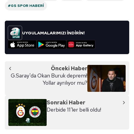
#GS SPOR HABERI
UYGULAMALARIMIZI İNDİRİN!
Önceki Haber
G.Saray'da Okan Buruk depremi!
Yollar ayrılıyor mu?
Sonraki Haber
Derbide 11'ler belli oldu!