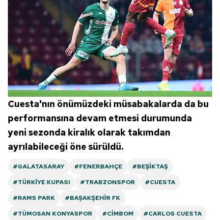
Cuesta'nın önümüzdeki müsabakalarda da bu
performansına devam etmesi durumunda
yeni sezonda kiralık olarak takımdan
ayrılabileceği öne sürüldü.
#GALATASARAY
#FENERBAHÇE
#BEŞIKTAŞ
#TÜRKIYE KUPASI
#TRABZONSPOR
#CUESTA
#RAMS PARK
#BAŞAKŞEHIR FK
#TÜMOSAN KONYASPOR
#CIMBOM
#CARLOS CUESTA