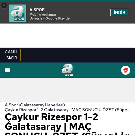
×
A SPOR
İNDİR
Mobil uygulaması
Ücretsiz - Google Play'de
CANLI
SKOR
A Spor
Galatasaray Haberleri
Çaykur Rizespor 1-2 Galatasaray | MAÇ SONUCU-ÖZET (Süper Lig maçı)
Çaykur Rizespor 1-2
Galatasaray | MAÇ