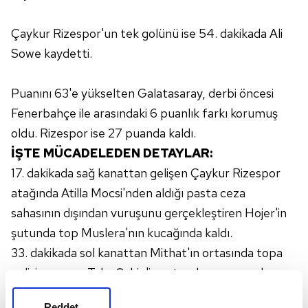
Çaykur Rizespor'un tek golünü ise 54. dakikada Ali
Sowe kaydetti.
Puanını 63'e yükselten Galatasaray, derbi öncesi
Fenerbahçe ile arasındaki 6 puanlık farkı korumuş
oldu. Rizespor ise 27 puanda kaldı.
İŞTE MÜCADELEDEN DETAYLAR:
17. dakikada sağ kanattan gelişen Çaykur Rizespor
atağında Atilla Mocsi'nden aldığı pasta ceza
sahasının dışından vuruşunu gerçekleştiren Hojer'in
şutunda top Muslera'nın kucağında kaldı.
33. dakikada sol kanattan Mithat'ın ortasında topa
gelişine vuran Taha Şahin'in şutunda savunmadan
sekerek Akintola'nın önüne düştü. Topu düzelttikten
Reddet