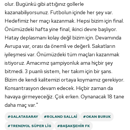
olur. Bugünkü gibi attığınız gollerle
Çerezlere ilişkin tercihlerinizi aşağıda yer alan panel
kazanabiliyorsunuz. Futbolun içinde her şey var.
vasıtasıyla belirleyebilirsiniz. Çerezlere ilişkin detaylı bilgi
Hedefimiz her maçı kazanmak. Hepsi bizim için final.
için Ayarlar butonuna tıklayabilir,
Çerez Bilgilendirme
Önümüzdeki hafta yine final, ikinci devre başlıyor.
Metnimizi
ziyaret edebilirsiniz.
Hatay deplasmanı kolay değil bizim için. Devamında
Avrupa var, orası da önemli ve değerli. Sakatların
6698 sayılı Kişisel Verilerin Korunması Kanunu uyarınca
hazırlanmış Aydınlatma Metnimizi okumak ve sitemizde
iyileşmesi var. Önümüzdeki tüm maçları kazanmak
ilgili mevzuata uygun olarak kullanılan çerezlerle ilgili bilgi
istiyoruz. Amacımız şampiyonluk ama hiçbir şey
almak için lütfen
tıklayınız
.
bitmedi. 3 puanlı sistem, her takım için bir şans.
Bizim de kendi kalitemizi ortaya koymamız gerekiyor.
Konsantrasyon devam edecek. Hiçbir zaman da
havaya girmeyeceğiz. Çok erken. Oynanacak 18 tane
daha maç var."
#GALATASARAY
#ROLAND SALLAI
#OKAN BURUK
#TRENDYOL SÜPER LIG
#BAŞAKŞEHIR FK