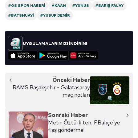
#GS SPOR HABERI
#KAAN
#YUNUS
#BARIŞ FALAY
#BATSHUAYI
#YUSUF DEMIR
UYGULAMALARIMIZI İNDİRİN!
Önceki Haber
RAMS Başakşehir - Galatasaray
maç notları
Sonraki Haber
Metin Öztürk'ten, F.Bahçe'ye
flaş gönderme!