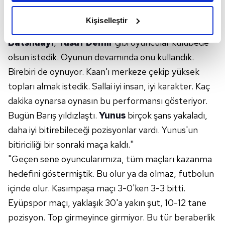
amacımızın size daha iyi bir reklam deneyimi sunmak
devamında kulübeden getirecek kanat oyuncusu
olduğunu ve sizlere en iyi içerikleri sunabilmek adına
Kişiselleştir
elimizden gelen çabayı gösterdiğimizi ve bu noktada,
önemliydi. Kenardan gelip bize katkı verecek Sallai,
reklamların maliyetlerimizi karşılamak noktasında tek gelir
Batshuayi
,
Yusuf Demir
gibi oyuncular kulübede
kalemimiz olduğunu sizlere hatırlatmak isteriz.
olsun istedik. Oyunun devamında onu kullandık.
Birebiri de oynuyor. Kaan'ı merkeze çekip yüksek
Her halükârda, kullanıcılar, bu çerezlere izin vermedikleri
topları almak istedik. Sallai iyi insan, iyi karakter. Kaç
takdirde, kullanıcılara hedefli reklamlar
gösterilmeyecektir."
dakika oynarsa oynasın bu performansı gösteriyor.
Bugün Barış yıldızlaştı.
Yunus
birçok şans yakaladı,
Sizlere daha iyi bir hizmet sunabilmek için İnternet
daha iyi bitirebileceği pozisyonlar vardı. Yunus'un
Sitemizde kendimize ve üçüncü kişilere ait çerezler
bitiriciliği bir sonraki maça kaldı."
kullanılmaktadır. Bu çerezler vasıtasıyla çeşitli kişisel
"Geçen sene oyuncularımıza, tüm maçları kazanma
verileriniz işlenmekte olup gerekli olan çerezler bilgi
toplumu hizmetlerinin sunulması amacıyla
hedefini göstermiştik. Bu olur ya da olmaz, futbolun
kullanılmaktadır. Diğer çerezler, sitemizin daha işlevsel
içinde olur. Kasımpaşa maçı 3-0'ken 3-3 bitti.
kılınması ve kişiselleştirilmesi ve sizlere yönelik
Eyüpspor maçı, yaklaşık 30'a yakın şut, 10-12 tane
reklam/pazarlama faaliyetlerinin yapılması, amaçlarıyla
pozisyon. Top girmeyince girmiyor. Bu tür beraberlik
sınırlı olarak açık rızanız dahilinde kullanılacaktır.