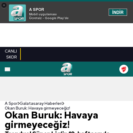
×
A SPOR
İNDİR
Mobil uygulaması
Ücretsiz - Google Play'de
CANLI
SKOR
A Spor
Galatasaray Haberleri
Okan Buruk: Havaya girmeyeceğiz!
Okan Buruk: Havaya
girmeyeceğiz!