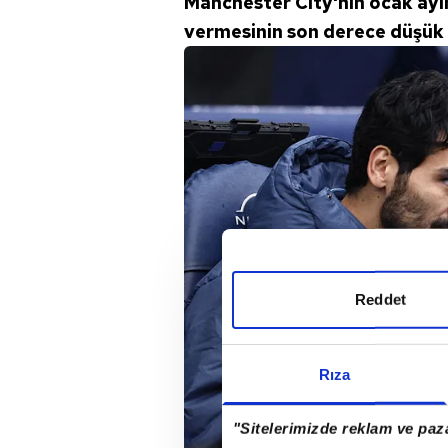
Manchester City'nin ocak ayı
vermesinin son derece düşük
Reddet
Rıza
"Sitelerimizde reklam ve paza