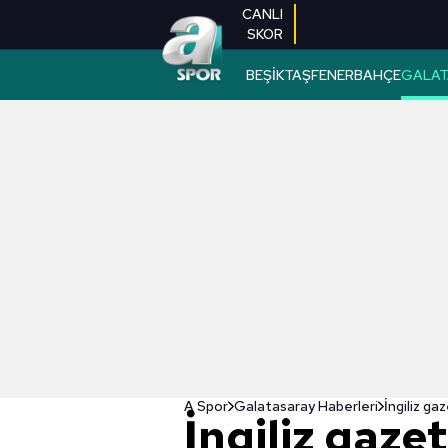
CANLI
SKOR
BEŞİKTAŞ
FENERBAHÇE
GALAT
A Spor
Galatasaray Haberleri
İngiliz g
İngiliz gaze