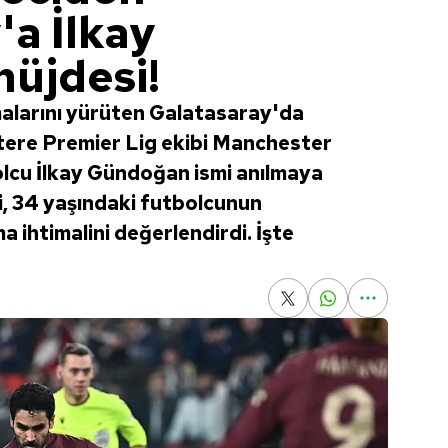
'a İlkay
üjdesi!
malarını yürüten Galatasaray'da
tere Premier Lig ekibi Manchester
bolcu İlkay Gündoğan ismi anılmaya
ci, 34 yaşındaki futbolcunun
 ihtimalini değerlendirdi. İşte