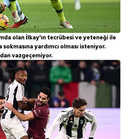
 çerezlerle ilgili bilgi almak için lütfen
tıklayınız
.
da olan İlkay'ın tecrübesi ve yeteneği ile
 sokmasına yardımcı olması isteniyor.
y'dan vazgeçemiyor.