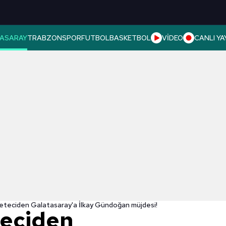
ASARAY
TRABZONSPOR
FUTBOL
BASKETBOL
VİDEO
CANLI YA
azeteciden Galatasaray'a İlkay Gündoğan müjdesi!
teciden