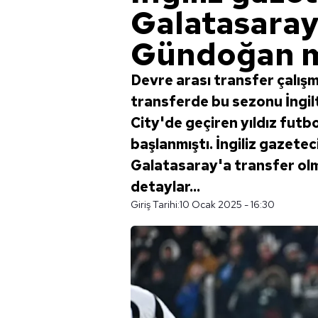
Galatasaray
Gündoğan m
Devre arası transfer çalış
transferde bu sezonu İngil
City'de geçiren yıldız fut
başlanmıştı. İngiliz gazete
Galatasaray'a transfer olma
detaylar...
Giriş Tarihi:
10 Ocak 2025 - 16:30