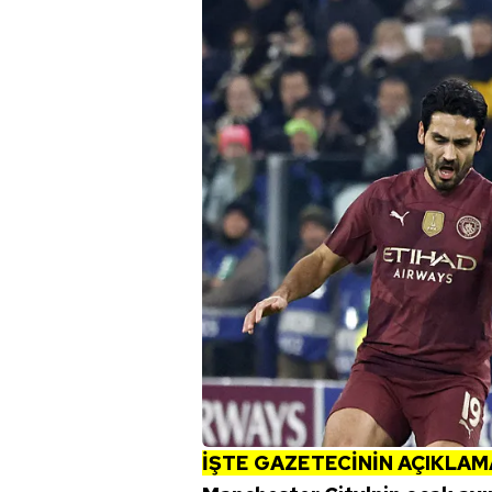
İŞTE GAZETECİNİN AÇIKLAM