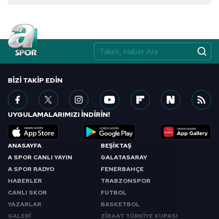
Çerezlere ilişkin tercihlerinizi aşağıda yer alan panel
vasıtasıyla belirleyebilirsiniz. Çerezlere ilişkin detaylı bilgi
için Ayarlar butonuna tıklayabilir,
Çerez Bilgilendirme
Metnimizi
ziyaret edebilirsiniz.
6698 sayılı Kişisel Verilerin Korunması Kanunu uyarınca
BIZI TAKIP EDIN
hazırlanmış Aydınlatma Metnimizi okumak ve sitemizde
ilgili mevzuata uygun olarak kullanılan çerezlerle ilgili bilgi
almak için lütfen
tıklayınız
.
UYGULAMALARIMIZI İNDİRİN!
ANASAYFA
BEŞİKTAŞ
A SPOR CANLI YAYIN
GALATASARAY
A SPOR RADYO
FENERBAHÇE
HABERLER
TRABZONSPOR
CANLI SKOR
FUTBOL
YAZARLAR
BASKETBOL
GALERİ
ZİRAAT TÜRKİYE KUPASI