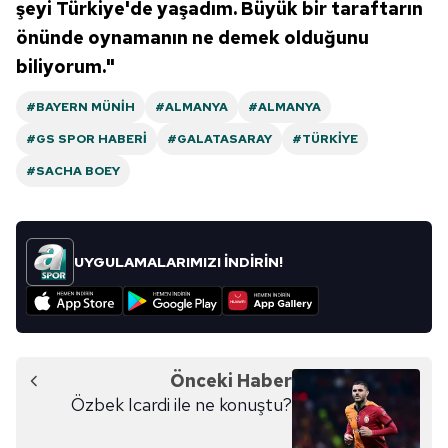
şeyi Türkiye'de yaşadım. Büyük bir taraftarın
önünde oynamanın ne demek olduğunu
biliyorum."
#BAYERN MÜNIH
#ALMANYA
#ALMANYA
#GS SPOR HABERI
#GALATASARAY
#TÜRKIYE
#SACHA BOEY
UYGULAMALARIMIZI İNDİRİN!
Önceki Haber
Özbek Icardi ile ne konuştu?