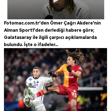
hazırlanmış Aydınlatma Metnimizi okumak ve sitemizde
ilgili mevzuata uygun olarak kullanılan çerezlerle ilgili bilgi
almak için lütfen
tıklayınız
.
Fotomac.com.tr'den Ömer Çağrı Akdere'nin
Alman Sport1'den derlediği habere göre;
Galatasaray ile ilgili çarpıcı açıklamalarda
bulundu. İşte o ifadeler...