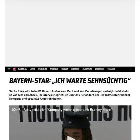
takdirde, kullanıcılara hedefli reklamlar
gösterilmeyecektir."
Sizlere daha iyi bir hizmet sunabilmek için İnternet
Sitemizde kendimize ve üçüncü kişilere ait çerezler
kullanılmaktadır. Bu çerezler vasıtasıyla çeşitli kişisel
verileriniz işlenmekte olup gerekli olan çerezler bilgi
toplumu hizmetlerinin sunulması amacıyla
kullanılmaktadır. Diğer çerezler, sitemizin daha işlevsel
kılınması ve kişiselleştirilmesi ve sizlere yönelik
reklam/pazarlama faaliyetlerinin yapılması, amaçlarıyla
sınırlı olarak açık rızanız dahilinde kullanılacaktır.
Çerezlere ilişkin tercihlerinizi aşağıda yer alan panel
vasıtasıyla belirleyebilirsiniz. Çerezlere ilişkin detaylı bilgi
için Ayarlar butonuna tıklayabilir,
Çerez Bilgilendirme
Metnimizi
ziyaret edebilirsiniz.
6698 sayılı Kişisel Verilerin Korunması Kanunu uyarınca