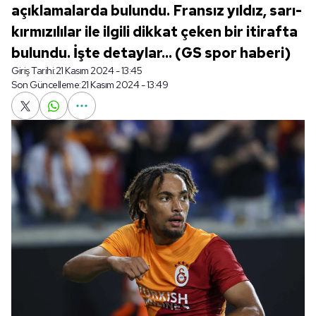
açıklamalarda bulundu. Fransız yıldız, sarı-
kırmızılılar ile ilgili dikkat çeken bir itirafta
bulundu. İşte detaylar... (GS spor haberi)
Giriş Tarihi:
21 Kasım 2024 - 13:45
Son Güncelleme:
21 Kasım 2024 - 13:49