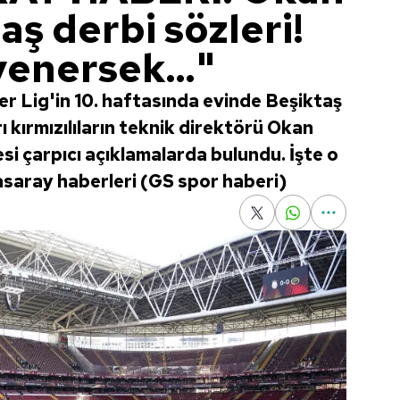
aş derbi sözleri!
yenersek..."
r Lig'in 10. haftasında evinde Beşiktaş
rı kırmızılıların teknik direktörü Okan
i çarpıcı açıklamalarda bulundu. İşte o
tasaray haberleri (GS spor haberi)