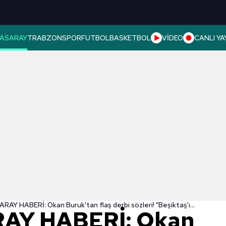
ASARAY
TRABZONSPOR
FUTBOL
BASKETBOL
VİDEO
CANLI YA
GALATASARAY HABERİ: Okan Buruk'tan flaş derbi sözleri! "Beşiktaş'ı yenersek..."
AY HABERİ: Okan