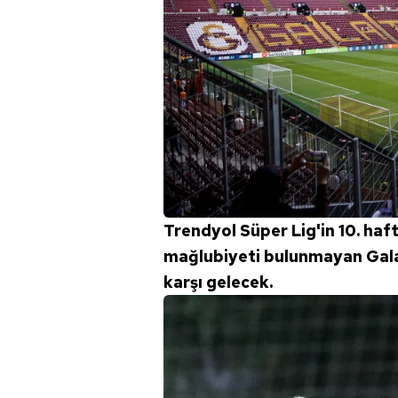
Trendyol Süper Lig'in 10. haf
mağlubiyeti bulunmayan Gala
karşı gelecek.