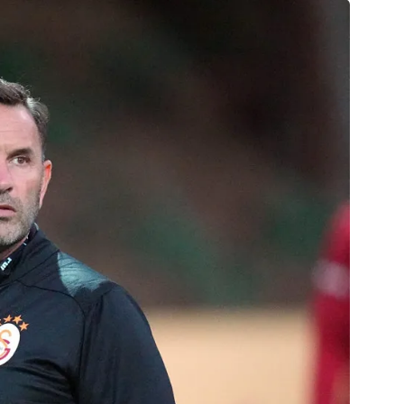
 çerezlerle ilgili bilgi almak için lütfen
tıklayınız
.