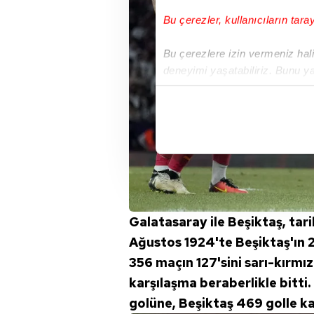
Bu çerezler, kullanıcıların tara
Bu çerezlere izin vermeniz halin
deneyimi yaşatabiliriz. Bunu y
içerikleri sunabilmek adına el
noktasında tek gelir kalemimiz 
Her halükârda, kullanıcılar, bu 
Sizlere daha iyi bir hizmet sun
çerezler vasıtasıyla çeşitli kiş
amacıyla kullanılmaktadır. Diğer
Galatasaray ile Beşiktaş, tari
reklam/pazarlama faaliyetlerinin
Ağustos 1924'te Beşiktaş'ın 2
Çerezlere ilişkin tercihlerinizi 
356 maçın 127'sini sarı-kırmızı
butonuna tıklayabilir,
Çerez Bi
karşılaşma beraberlikle bitti
golüne, Beşiktaş 469 golle kar
6698 sayılı Kişisel Verilerin 