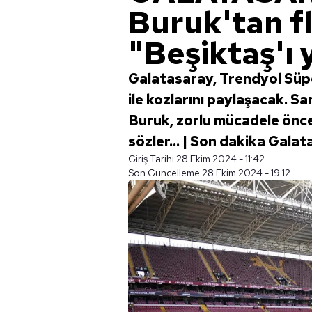
Buruk'tan fl
"Beşiktaş'ı 
Galatasaray, Trendyol Süpe
ile kozlarını paylaşacak. Sa
Buruk, zorlu mücadele önces
sözler... | Son dakika Gala
Giriş Tarihi:
28 Ekim 2024 - 11:42
Son Güncelleme:
28 Ekim 2024 - 19:12