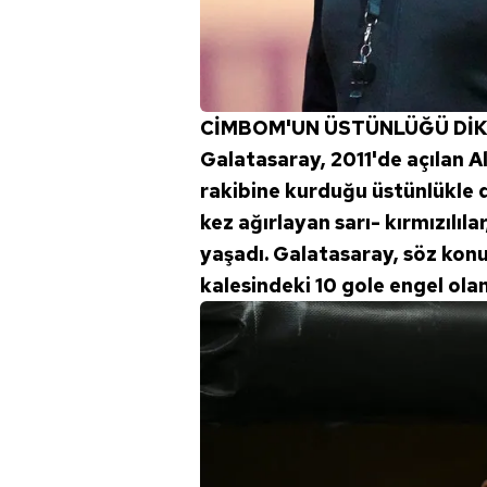
CİMBOM'UN ÜSTÜNLÜĞÜ DİK
Galatasaray, 2011'de açılan 
rakibine kurduğu üstünlükle d
kez ağırlayan sarı- kırmızılılar
yaşadı. Galatasaray, söz konu
kalesindeki 10 gole engel ola