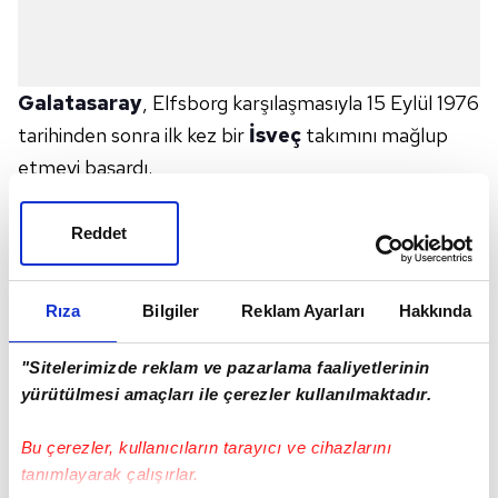
Galatasaray
, Elfsborg karşılaşmasıyla 15 Eylül 1976
tarihinden sonra ilk kez bir
İsveç
takımını mağlup
etmeyi başardı.
UEFA Avrupa Ligi
3. haftasında Galatasaray evinde
Reddet
oynadığı Elfsborg ile ilk kez Avrupa kupalarında
karşılaştı. Sarı-kırmızılılar ayrıca bu maçla birlikte
Rıza
Bilgiler
Reklam Ayarları
Hakkında
İsveç takımlarıyla da 8. karşılaşmasına çıktı ve 2.
galibiyetini elde etti.
Aslan
diğer mücadelelerde 2
"Sitelerimizde reklam ve pazarlama faaliyetlerinin
beraberlik, 4 yenilgi almıştı.
yürütülmesi amaçları ile çerezler kullanılmaktadır.
Sahadan 4-3'lük skorla galip ayrılan Galatasaray bu
Bu çerezler, kullanıcıların tarayıcı ve cihazlarını
sonuçla birlikte 48 yıl sonra bir İsveç takımını
tanımlayarak çalışırlar.
mağlup etmeyi başardı. Sarı-kırmızılılar, daha önce