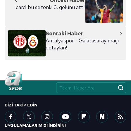
Önceki Haber
kullanılmaktadır. Diğer çerezler, sitemizin daha işlevsel
Icardi bu sezonki 6. golünü attı!
kılınması ve kişiselleştirilmesi ve sizlere yönelik
reklam/pazarlama faaliyetlerinin yapılması, amaçlarıyla
sınırlı olarak açık rızanız dahilinde kullanılacaktır.
Sonraki Haber
Çerezlere ilişkin tercihlerinizi aşağıda yer alan panel
Antalyaspor - Galatasaray maçı
vasıtasıyla belirleyebilirsiniz. Çerezlere ilişkin detaylı bilgi
detayları!
için Ayarlar butonuna tıklayabilir,
Çerez Bilgilendirme
Metnimizi
ziyaret edebilirsiniz.
6698 sayılı Kişisel Verilerin Korunması Kanunu uyarınca
hazırlanmış Aydınlatma Metnimizi okumak ve sitemizde
ilgili mevzuata uygun olarak kullanılan çerezlerle ilgili bilgi
almak için lütfen
tıklayınız
.
BIZI TAKIP EDIN
UYGULAMALARIMIZI İNDİRİN!