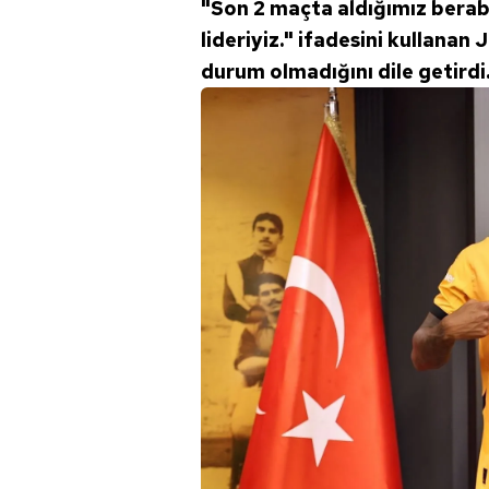
"Son 2 maçta aldığımız berabe
lideriyiz." ifadesini kullana
durum olmadığını dile getirdi