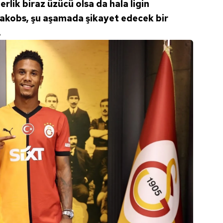
rlik biraz üzücü olsa da hala ligin
n Jakobs, şu aşamada şikayet edecek bir
.