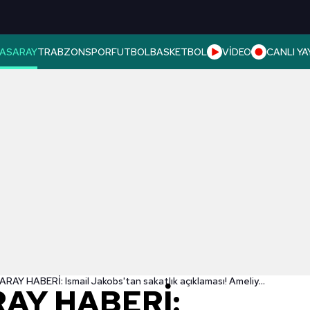
ASARAY
TRABZONSPOR
FUTBOL
BASKETBOL
VİDEO
CANLI YA
GALATASARAY HABERİ: Ismail Jakobs'tan sakatlık açıklaması! Ameliyat olacak mı?
AY HABERİ: