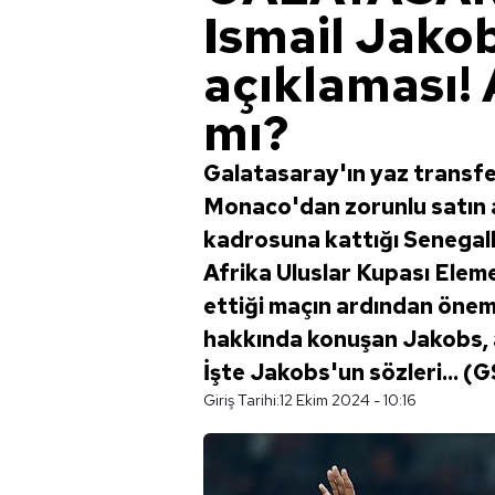
Ismail Jakob
açıklaması!
mı?
Galatasaray'ın yaz transfe
Monaco'dan zorunlu satın a
kadrosuna kattığı Senegall
Afrika Uluslar Kupası Elem
ettiği maçın ardından önem
hakkında konuşan Jakobs, a
İşte Jakobs'un sözleri...
Giriş Tarihi:
12 Ekim 2024 - 10:16