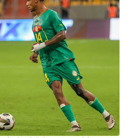
 çerezlerle ilgili bilgi almak için lütfen
tıklayınız
.