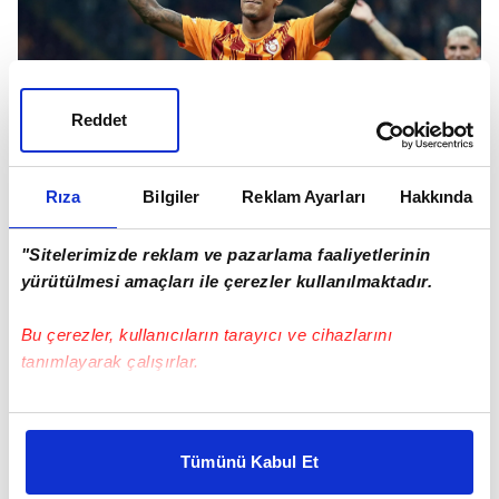
Reddet
Rıza
Bilgiler
Reklam Ayarları
Hakkında
Ancak Jakobs'un 1 gün sonra Galatasaray
formasıyla Alanyaspor maçında 90 dakika
"Sitelerimizde reklam ve pazarlama faaliyetlerinin
yürütülmesi amaçları ile çerezler kullanılmaktadır.
süre alması Senegal'de huzursuzluk yarattı.
Bu çerezler, kullanıcıların tarayıcı ve cihazlarını
tanımlayarak çalışırlar.
Bu çerezlere izin vermeniz halinde sizlere özel
kişiselleştirilmiş reklamlar sunabilir, sayfalarımızda sizlere
Tümünü Kabul Et
daha iyi reklam deneyimi yaşatabiliriz. Bunu yaparken
amacımızın size daha iyi bir reklam deneyimi sunmak