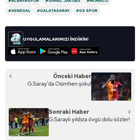
#ALANYASPOR
#ISMAIL JAKOBS
#MONACO
#SENEGAL
#GALATASARAY
#GS SPOR
UYGULAMALARIMIZI İNDİRİN!
Önceki Haber
G.Saray'da Osimhen şoku!
Sonraki Haber
G.Saraylı yıldıza övgü dolu sözler!