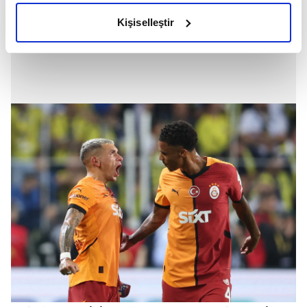
olduğunu ve sizlere en iyi içerikleri sunabilmek adına
Kişiselleştir
elimizden gelen çabayı gösterdiğimizi ve bu noktada,
reklamların maliyetlerimizi karşılamak noktasında tek gelir
kalemimiz olduğunu sizlere hatırlatmak isteriz.
Her halükârda, kullanıcılar, bu çerezlere izin vermedikleri
takdirde, kullanıcılara hedefli reklamlar
gösterilmeyecektir."
Sizlere daha iyi bir hizmet sunabilmek için İnternet
Sitemizde kendimize ve üçüncü kişilere ait çerezler
kullanılmaktadır. Bu çerezler vasıtasıyla çeşitli kişisel
verileriniz işlenmekte olup gerekli olan çerezler bilgi
toplumu hizmetlerinin sunulması amacıyla
kullanılmaktadır. Diğer çerezler, sitemizin daha işlevsel
kılınması ve kişiselleştirilmesi ve sizlere yönelik
reklam/pazarlama faaliyetlerinin yapılması, amaçlarıyla
sınırlı olarak açık rızanız dahilinde kullanılacaktır.