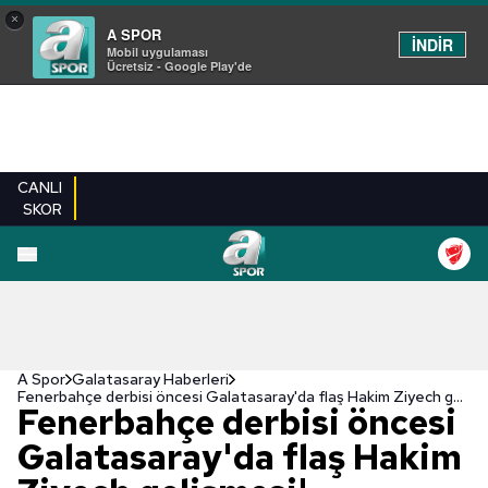
×
A SPOR
İNDİR
Mobil uygulaması
Ücretsiz - Google Play'de
CANLI
SKOR
A Spor
Galatasaray Haberleri
Fenerbahçe derbisi öncesi Galatasaray'da flaş Hakim Ziyech gelişmesi!
Fenerbahçe derbisi öncesi
Galatasaray'da flaş Hakim