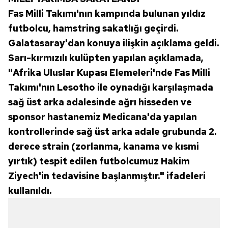
reklam/pazarlama faaliyetlerinin yapılması, amaçlarıyla
Fas Milli Takımı'nın kampında bulunan yıldız
sınırlı olarak açık rızanız dahilinde kullanılacaktır.
futbolcu, hamstring sakatlığı geçirdi.
Çerezlere ilişkin tercihlerinizi aşağıda yer alan panel
Galatasaray'dan konuya ilişkin açıklama geldi.
vasıtasıyla belirleyebilirsiniz. Çerezlere ilişkin detaylı bilgi
Sarı-kırmızılı kulüpten yapılan açıklamada,
için Ayarlar butonuna tıklayabilir,
Çerez Bilgilendirme
"Afrika Uluslar Kupası Elemeleri'nde Fas Milli
Metnimizi
ziyaret edebilirsiniz.
Takımı'nın Lesotho ile oynadığı karşılaşmada
sağ üst arka adalesinde ağrı hisseden ve
6698 sayılı Kişisel Verilerin Korunması Kanunu uyarınca
hazırlanmış Aydınlatma Metnimizi okumak ve sitemizde
sponsor hastanemiz Medicana'da yapılan
ilgili mevzuata uygun olarak kullanılan çerezlerle ilgili bilgi
kontrollerinde sağ üst arka adale grubunda 2.
almak için lütfen
tıklayınız
.
derece strain (zorlanma, kanama ve kısmi
yırtık) tespit edilen futbolcumuz Hakim
Ziyech'in tedavisine başlanmıştır." ifadeleri
kullanıldı.