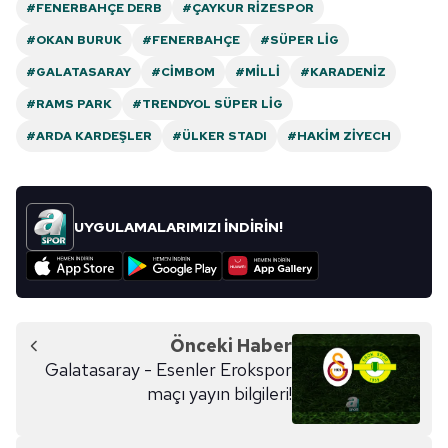
#FENERBAHÇE DERB
#ÇAYKUR RIZESPOR
#OKAN BURUK
#FENERBAHÇE
#SÜPER LIG
#GALATASARAY
#CIMBOM
#MILLI
#KARADENIZ
#RAMS PARK
#TRENDYOL SÜPER LIG
#ARDA KARDEŞLER
#ÜLKER STADI
#HAKIM ZIYECH
UYGULAMALARIMIZI İNDİRİN!
Önceki Haber
Galatasaray - Esenler Erokspor
maçı yayın bilgileri!