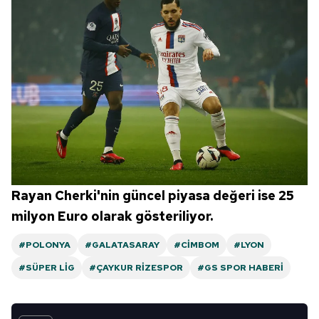
Rayan Cherki'nin güncel piyasa değeri ise 25
milyon Euro olarak gösteriliyor.
#POLONYA
#GALATASARAY
#CIMBOM
#LYON
#SÜPER LIG
#ÇAYKUR RIZESPOR
#GS SPOR HABERI