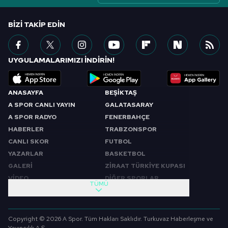
BIZI TAKIP EDIN
UYGULAMALARIMIZI İNDİRİN!
ANASAYFA
BEŞİKTAŞ
A SPOR CANLI YAYIN
GALATASARAY
A SPOR RADYO
FENERBAHÇE
HABERLER
TRABZONSPOR
CANLI SKOR
FUTBOL
YAZARLAR
BASKETBOL
GALERİ
ZİRAAT TÜRKİYE KUPASI
VİDEO
DİĞER SPORLAR
TÜMÜ
PROGRAMLAR
VIDEO
SABAH SPORU
FUTBOL
Copyright © 2026 A Spor. Tüm Hakları Saklıdır. Turkuvaz Haberleşme ve
SPOR GÜNDEMİ
BASKETBOL