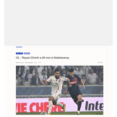
kullanılmaktadır. Bu çerezler vasıtasıyla çeşitli kişisel
verileriniz işlenmekte olup gerekli olan çerezler bilgi
toplumu hizmetlerinin sunulması amacıyla
kullanılmaktadır. Diğer çerezler, sitemizin daha işlevsel
kılınması ve kişiselleştirilmesi ve sizlere yönelik
reklam/pazarlama faaliyetlerinin yapılması, amaçlarıyla
sınırlı olarak açık rızanız dahilinde kullanılacaktır.
Çerezlere ilişkin tercihlerinizi aşağıda yer alan panel
vasıtasıyla belirleyebilirsiniz. Çerezlere ilişkin detaylı bilgi
için Ayarlar butonuna tıklayabilir,
Çerez Bilgilendirme
Metnimizi
ziyaret edebilirsiniz.
6698 sayılı Kişisel Verilerin Korunması Kanunu uyarınca
hazırlanmış Aydınlatma Metnimizi okumak ve sitemizde
ilgili mevzuata uygun olarak kullanılan çerezlerle ilgili bilgi
almak için lütfen
tıklayınız
.