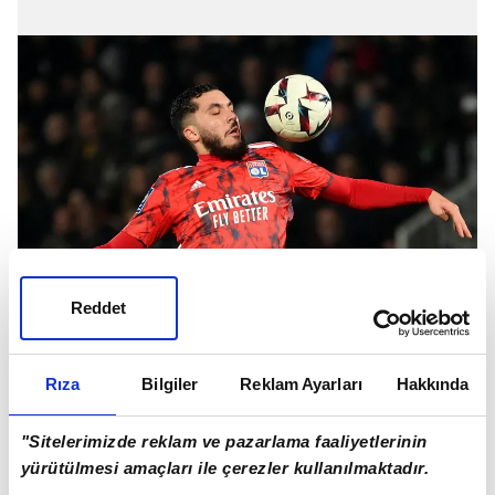
Reddet
Transfer görüşmeleri için yurt dışında bulunan
sarı kırmızılı kurmaylar, orta saha ve kanat
Rıza
Bilgiler
Reklam Ayarları
Hakkında
bölgelerinde görev yapan Rayan Cherki'yi
gündemine almıştı.
"Sitelerimizde reklam ve pazarlama faaliyetlerinin
yürütülmesi amaçları ile çerezler kullanılmaktadır.