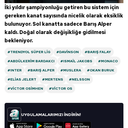
İki yıldır şampiyonluğu getiren bu sistem için
gereken kanat sayısında nicelik olarak eksiklik
bulunuyor. Sol kanatta sadece Barış Alper
kaldı. Doğal olarak değişikliğe gidilmesi
bekleniyor.
#TRENDYOL SÜPER LIG
#DAVINSON
#BARIŞ FALAY
#ABDÜLKERIM BARDAKCI
#ISMAIL JAKOBS
#MONACO
#INTER
#BARIŞ ALPER
#MUSLERA
#OKAN BURUK
#ELIAS JELERT
#MERTENS
#NELSSON
#VICTOR OSIMHEN
#VICTOR OS
UYGULAMALARIMIZI İNDİRİN!