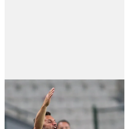
Metnimizi
ziyaret edebilirsiniz.
6698 sayılı Kişisel Verilerin Korunması Kanunu uyarınca
hazırlanmış Aydınlatma Metnimizi okumak ve sitemizde
ilgili mevzuata uygun olarak kullanılan çerezlerle ilgili bilgi
almak için lütfen
tıklayınız
.