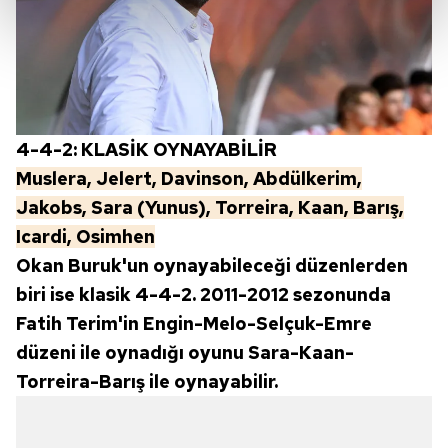
kalemimiz olduğunu sizlere hatırlatmak isteriz.
Her halükârda, kullanıcılar, bu çerezlere izin vermedikleri
takdirde, kullanıcılara hedefli reklamlar
gösterilmeyecektir."
4-4-2: KLASİK OYNAYABİLİR
Sizlere daha iyi bir hizmet sunabilmek için İnternet
Sitemizde kendimize ve üçüncü kişilere ait çerezler
Muslera, Jelert, Davinson, Abdülkerim,
kullanılmaktadır. Bu çerezler vasıtasıyla çeşitli kişisel
Jakobs, Sara (Yunus), Torreira, Kaan, Barış,
verileriniz işlenmekte olup gerekli olan çerezler bilgi
Icardi, Osimhen
toplumu hizmetlerinin sunulması amacıyla
Okan Buruk'un oynayabileceği düzenlerden
kullanılmaktadır. Diğer çerezler, sitemizin daha işlevsel
biri ise klasik 4-4-2. 2011-2012 sezonunda
kılınması ve kişiselleştirilmesi ve sizlere yönelik
reklam/pazarlama faaliyetlerinin yapılması, amaçlarıyla
Fatih Terim'in Engin-Melo-Selçuk-Emre
sınırlı olarak açık rızanız dahilinde kullanılacaktır.
düzeni ile oynadığı oyunu Sara-Kaan-
Torreira-Barış ile oynayabilir.
Çerezlere ilişkin tercihlerinizi aşağıda yer alan panel
vasıtasıyla belirleyebilirsiniz. Çerezlere ilişkin detaylı bilgi
için Ayarlar butonuna tıklayabilir,
Çerez Bilgilendirme