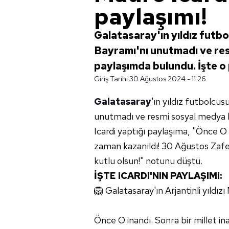
paylaşımı!
Galatasaray'ın yıldız futb
Bayramı'nı unutmadı ve re
paylaşımda bulundu. İşte o 
Giriş Tarihi:
30 Ağustos 2024 - 11:26
Galatasaray
'ın yıldız futbolcus
unutmadı ve resmi sosyal medya 
Icardi yaptığı paylaşıma, "Önce O i
zaman kazanıldı! 30 Ağustos Zafe
kutlu olsun!" notunu düştü.
İŞTE ICARDI'NIN PAYLAŞIMI:
🦁 Galatasaray'ın Arjantinli yıldı
Önce O inandı. Sonra bir millet in