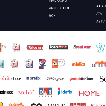
MAÇ GÜNÜ
A HA
ARTI FUTBOL
ATV
90+1
A2TV