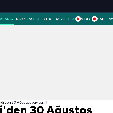
ASARAY
TRABZONSPOR
FUTBOL
BASKETBOL
VİDEO
CANLI YA
rdi'den 30 Ağustos paylaşımı!
i'den 30 Ağustos