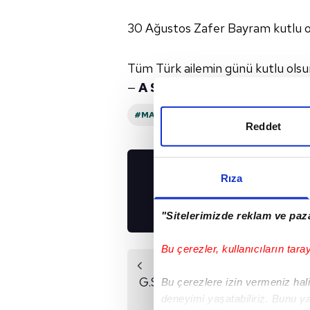
30 Ağustos Zafer Bayram kutlu o
Tüm Türk ailemin günü kutlu olsun
—
A Spor
(@aspor)
August 30, 
#MAURO ICARDI
#GALATASARAY
Reddet
Rıza
UYGULAMALARIMIZ
İNDİRİN!
"Sitelerimizde reklam ve paza
Bu çerezler, kullanıcıların tara
Önceki Haber
G.Saray Adana Demir
Bu çerezlere izin vermeniz halin
maçına hazır!
deneyimi yaşatabiliriz. Bunu y