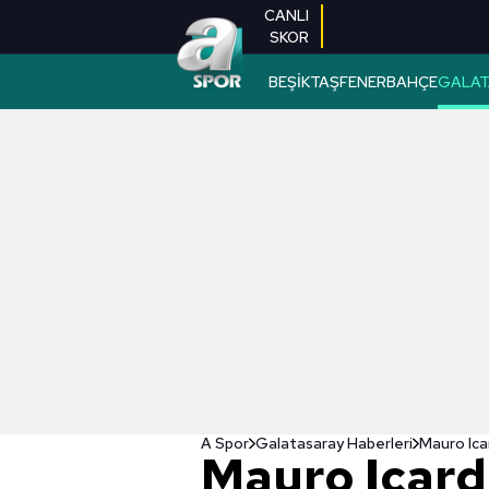
CANLI
SKOR
BEŞİKTAŞ
FENERBAHÇE
GALAT
A Spor
Galatasaray Haberleri
Mauro Ica
Mauro Icard