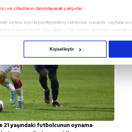
yıcı ve cihazlarını tanımlayarak çalışırlar.
de sizlere özel kişiselleştirilmiş reklamlar sunabilir, sayfalarım
aparken amacımızın size daha iyi bir reklam deneyimi sunmak ol
imizden gelen çabayı gösterdiğimizi ve bu noktada, reklamların ma
olduğunu sizlere hatırlatmak isteriz.
Kişiselleştir
çerezlere izin vermedikleri takdirde, kullanıcılara hedefli reklaml
abilmek için İnternet Sitemizde kendimize ve üçüncü kişilere ait 
isel verileriniz işlenmekte olup gerekli olan çerezler bilgi toplum
 çerezler, sitemizin daha işlevsel kılınması ve kişiselleştirilmes
 yapılması, amaçlarıyla sınırlı olarak açık rızanız dahilinde kulla
aşağıda yer alan panel vasıtasıyla belirleyebilirsiniz. Çerezlere iliş
lgilendirme Metnimizi
ziyaret edebilirsiniz.
re 21 yaşındaki futbolcunun oynama
Korunması Kanunu uyarınca hazırlanmış Aydınlatma Metnimizi okum