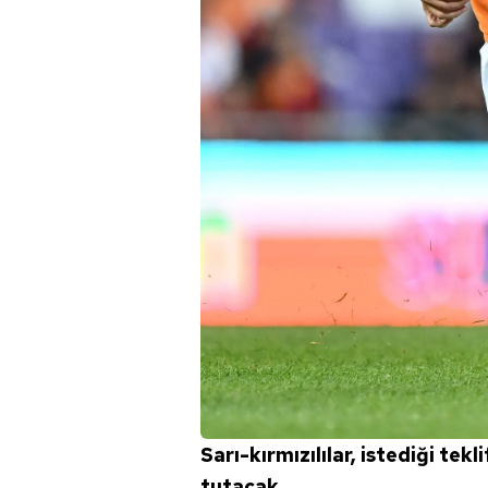
Sarı-kırmızılılar, istediği t
tutacak.