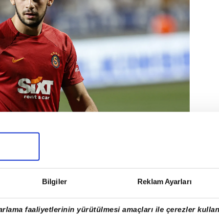
pında Okan Buruk'un en beğendiği
Bilgiler
Reklam Ayarları
suf Demir tek bir resmi maçta bile süre
rlama faaliyetlerinin yürütülmesi amaçları ile çerezler kullan