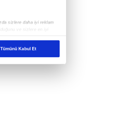
ızda sizlere daha iyi reklam
duğunu ve sizlere en iyi
liyetlerimizi karşılamak
Tümünü Kabul Et
ar gösterilmeyecektir."
çerezler kullanılmaktadır. Bu
u hizmetlerinin sunulması
i ve sizlere yönelik
nılacaktır.
kin detaylı bilgi için Ayarlar
ak ve sitemizde ilgili