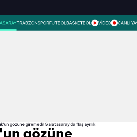
ASARAY
TRABZONSPOR
FUTBOL
BASKETBOL
VİDEO
CANLI YA
k'un gözüne giremedi! Galatasaray'da flaş ayrılık
'un gözüne