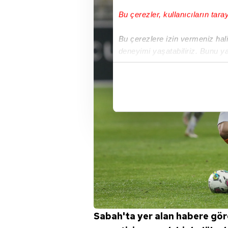
Bu çerezler, kullanıcıların tara
Bu çerezlere izin vermeniz halin
deneyimi yaşatabiliriz. Bunu y
içerikleri sunabilmek adına el
noktasında tek gelir kalemimiz 
Her halükârda, kullanıcılar, bu 
Sizlere daha iyi bir hizmet sun
çerezler vasıtasıyla çeşitli kiş
amacıyla kullanılmaktadır. Diğer
reklam/pazarlama faaliyetlerinin
Çerezlere ilişkin tercihlerinizi 
butonuna tıklayabilir,
Çerez Bi
Sabah'ta yer alan habere gö
6698 sayılı Kişisel Verilerin 