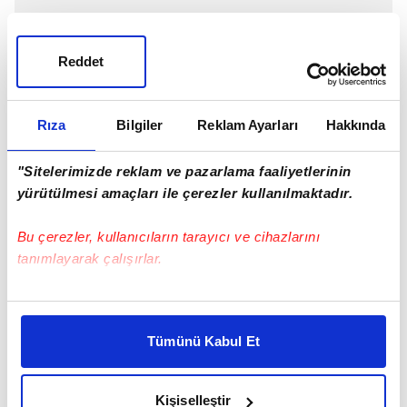
Reddet
Rıza
Bilgiler
Reklam Ayarları
Hakkında
"Sitelerimizde reklam ve pazarlama faaliyetlerinin
yürütülmesi amaçları ile çerezler kullanılmaktadır.
Bu çerezler, kullanıcıların tarayıcı ve cihazlarını
tanımlayarak çalışırlar.
Bu çerezlere izin vermeniz halinde sizlere özel
kişiselleştirilmiş reklamlar sunabilir, sayfalarımızda sizlere
Tümünü Kabul Et
daha iyi reklam deneyimi yaşatabiliriz. Bunu yaparken
amacımızın size daha iyi bir reklam deneyimi sunmak
olduğunu ve sizlere en iyi içerikleri sunabilmek adına
Kişiselleştir