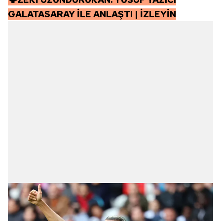
GALATASARAY İLE ANLAŞTI | İZLEYİN