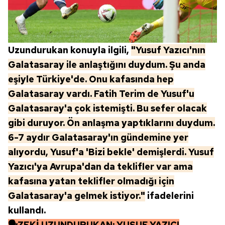
Uzundurukan konuyla ilgili,
"Yusuf Yazıcı'nın
Galatasaray ile anlaştığını duydum. Şu anda
eşiyle Türkiye'de. Onu kafasında hep
Galatasaray vardı. Fatih Terim de Yusuf'u
Galatasaray'a çok istemişti. Bu sefer olacak
gibi duruyor. Ön anlaşma yaptıklarını duydum.
6-7 aydır Galatasaray'ın gündemine yer
alıyordu, Yusuf'a 'Bizi bekle' demişlerdi. Yusuf
Yazıcı'ya Avrupa'dan da teklifler var ama
kafasına yatan teklifler olmadığı için
Galatasaray'a gelmek istiyor."
ifadelerini
kullandı.
🗣ZEKİ UZUNDURUKAN: YUSUF YAZICI