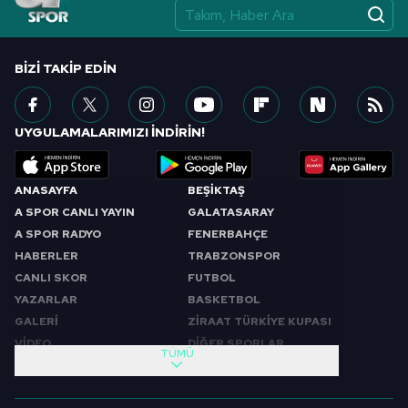
BIZI TAKIP EDIN
UYGULAMALARIMIZI İNDİRİN!
ANASAYFA
BEŞİKTAŞ
A SPOR CANLI YAYIN
GALATASARAY
A SPOR RADYO
FENERBAHÇE
HABERLER
TRABZONSPOR
CANLI SKOR
FUTBOL
YAZARLAR
BASKETBOL
GALERİ
ZİRAAT TÜRKİYE KUPASI
VİDEO
DİĞER SPORLAR
TÜMÜ
PROGRAMLAR
VIDEO