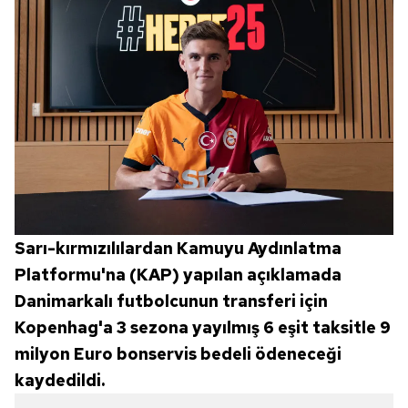
vasıtasıyla belirleyebilirsiniz. Çerezlere ilişkin detaylı bilgi
için Ayarlar butonuna tıklayabilir,
Çerez Bilgilendirme
Metnimizi
ziyaret edebilirsiniz.
6698 sayılı Kişisel Verilerin Korunması Kanunu uyarınca
hazırlanmış Aydınlatma Metnimizi okumak ve sitemizde
ilgili mevzuata uygun olarak kullanılan çerezlerle ilgili bilgi
almak için lütfen
tıklayınız
.
Sarı-kırmızılılardan Kamuyu Aydınlatma
Platformu'na (KAP) yapılan açıklamada
Danimarkalı futbolcunun transferi için
Kopenhag'a 3 sezona yayılmış 6 eşit taksitle 9
milyon Euro bonservis bedeli ödeneceği
kaydedildi.