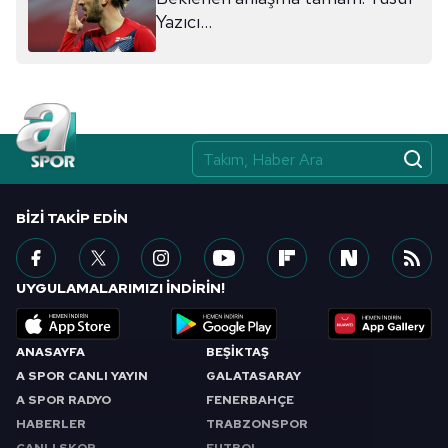
sınırlı olarak açık rızanız dahilinde kullanılacaktır.
Yazıcı...
Çerezlere ilişkin tercihlerinizi aşağıda yer alan panel
vasıtasıyla belirleyebilirsiniz. Çerezlere ilişkin detaylı bilgi
için Ayarlar butonuna tıklayabilir,
Çerez Bilgilendirme
Metnimizi
ziyaret edebilirsiniz.
6698 sayılı Kişisel Verilerin Korunması Kanunu uyarınca
hazırlanmış Aydınlatma Metnimizi okumak ve sitemizde
BIZI TAKIP EDIN
ilgili mevzuata uygun olarak kullanılan çerezlerle ilgili bilgi
almak için lütfen
tıklayınız
.
UYGULAMALARIMIZI İNDİRİN!
ANASAYFA
BEŞİKTAŞ
A SPOR CANLI YAYIN
GALATASARAY
A SPOR RADYO
FENERBAHÇE
HABERLER
TRABZONSPOR